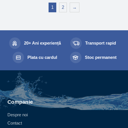
1
2
→
20+ Ani experiență
Transport rapid
Plata cu cardul
Stoc permanent
Companie
Despre noi
Contact