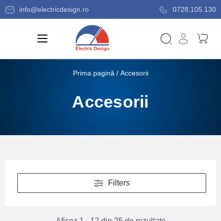
info@electricdesign.ro
0728.105.130
Prima pagină
/ Accesorii
Accesorii
Filters
Afișez 1 - 12 din 25 de rezultate