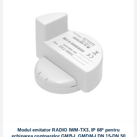
Modul emitator RADIO IWM-TX3, IP 68* pentru
echiparea contoarelor GMB-I, GMDM-I DN 15-DN 50