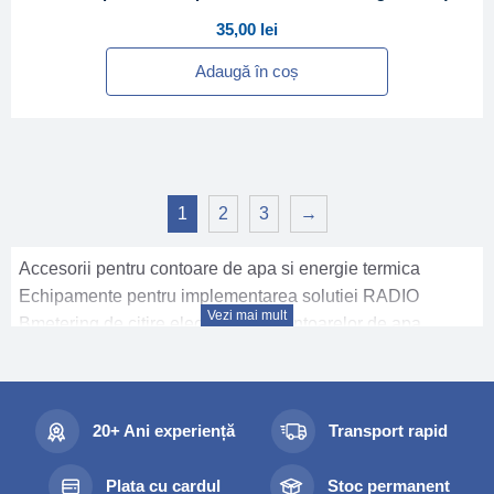
35,00
lei
Adaugă în coș
1
2
3
→
Accesorii pentru contoare de apa si energie termica
Echipamente pentru implementarea solutiei RADIO
Vezi mai mult
Bmetering de citire electronica a contoarelor de apa.
20+ Ani experiență
Transport rapid
Plata cu cardul
Stoc permanent