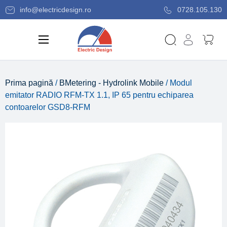
info@electricdesign.ro
0728.105.130
Prima pagină
/
BMetering - Hydrolink Mobile
/ Modul
emitator RADIO RFM-TX 1.1, IP 65 pentru echiparea
contoarelor GSD8-RFM