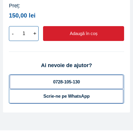
Preț:
150,00
lei
-
+
Adaugă în coș
Cantitate
Modul
emitator
RADIO
Ai nevoie de ajutor?
RFM-
TX
1.1,
0728-105-130
IP
Scrie-ne pe WhatsApp
65
pentru
echiparea
contoarelor
GSD8-