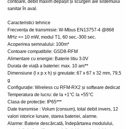
contoare, debit maxim depășit și scurgeri ale sistemului
sanitar în aval.
Caracteristici
tehnice
Frecvența
de
transmisie: W-Mbus EN13757-4 @868
MHz <= 10 mW, modul T1, 60 sec.-300 sec.
Acoperirea
semnalului: 100m*
Contoare
compatibile: GSD8-RFM
A
limentare
cu
energie:
Baterie
litiu
3
.
0V
Durata
de
viață
a
bateriei: max. 10 ani**
Dimensiune
(
l
x
p
x
h
)
și
greutate: 67 x 67 x 32 mm, 79,5
g
Configurație: Wireless cu RFM-RX2 și software dedicat
Temperatura
de
lucru:
de
la
+1
°C
la
+55
°C
Clasa
de
protecție:
IP65
**
*
Date
transmise : Volum (consum), total debit invers, 12
valori istorice lunare, starea bateriei, alarme.
Alarme: Baterie descărcată, îndepărtarea modulului,