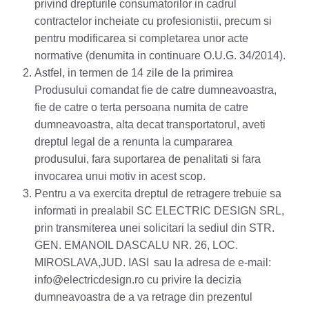
privind drepturile consumatorilor in cadrul
contractelor incheiate cu profesionistii, precum si
pentru modificarea si completarea unor acte
normative (denumita in continuare O.U.G. 34/2014).
Astfel, in termen de 14 zile de la primirea
Produsului comandat fie de catre dumneavoastra,
fie de catre o terta persoana numita de catre
dumneavoastra, alta decat transportatorul, aveti
dreptul legal de a renunta la cumpararea
produsului, fara suportarea de penalitati si fara
invocarea unui motiv in acest scop.
Pentru a va exercita dreptul de retragere trebuie sa
informati in prealabil SC ELECTRIC DESIGN SRL,
prin transmiterea unei solicitari la sediul din STR.
GEN. EMANOIL DASCALU NR. 26, LOC.
MIROSLAVA,JUD. IASI sau la adresa de e-mail:
info@electricdesign.ro cu privire la decizia
dumneavoastra de a va retrage din prezentul