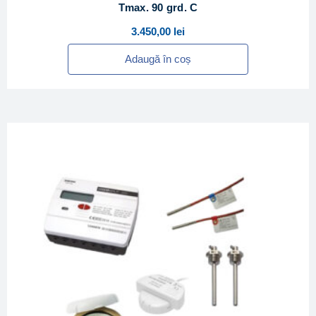
Tmax. 90 grd. C
3.450,00
lei
Adaugă în coș