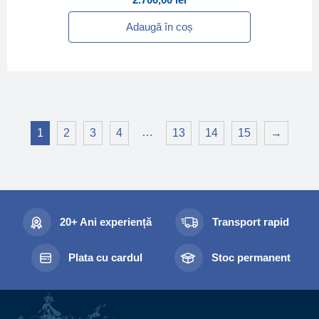
Adaugă în coș
…
1
2
3
4
13
14
15
→
20+ Ani experiență
Transport rapid
Plata cu cardul
Stoc permanent