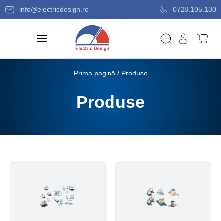
info@electricdesign.ro
0728.105.130
Prima pagină
/ Produse
Produse