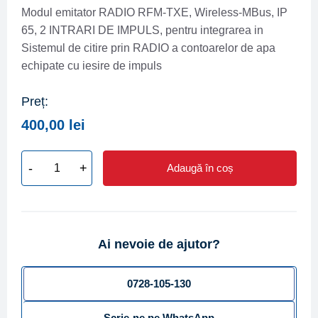
Modul emitator RADIO RFM-TXE, Wireless-MBus, IP
65, 2 INTRARI DE IMPULS, pentru integrarea in
Sistemul de citire prin RADIO a contoarelor de apa
echipate cu iesire de impuls
Preț:
400,00
lei
-
+
Adaugă în coș
Cantitate
Modul
emitator
RADIO
Ai nevoie de ajutor?
RFM-
TXE,
Wireless-
0728-105-130
MBus,
Scrie-ne pe WhatsApp
IP