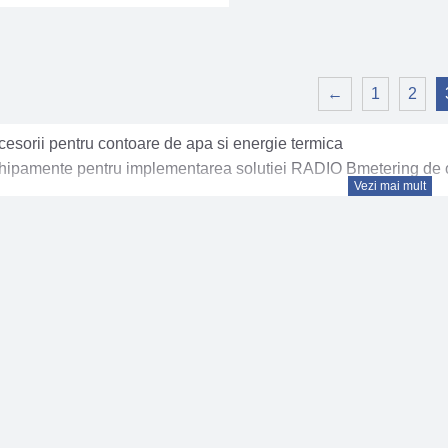
←
1
2
esorii pentru contoare de apa si energie termica
hipamente pentru implementarea solutiei RADIO Bmetering de cit
Vezi mai mult