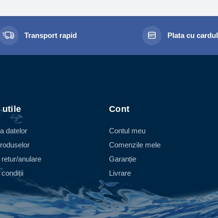
Transport rapid
Plata cu cardu
 utile
Cont
a datelor
Contul meu
roduselor
Comenzile mele
 retur/anulare
Garanție
condiții
Livrare