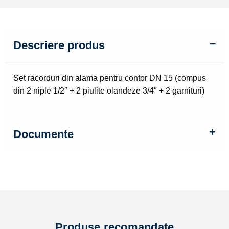
niple
1/2"
+
2
Descriere produs
piulite
olandeze
3/4"
Set racorduri din alama pentru contor DN 15 (compus
+
din 2 niple 1/2″ + 2 piulite olandeze 3/4″ + 2 garnituri)
2
garnituri)
Documente
Produse recomandate