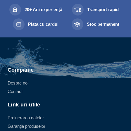
20+ Ani experiență
Transport rapid
Plata cu cardul
Stoc permanent
Companie
Despre noi
Contact
Link-uri utile
Prelucrarea datelor
Garanția produselor