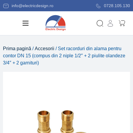
info@electricdesign.ro
0728.105.130
Prima pagină
/
Accesorii
/ Set racorduri din alama pentru
contor DN 15 (compus din 2 niple 1/2″ + 2 piulite olandeze
3/4″ + 2 garnituri)