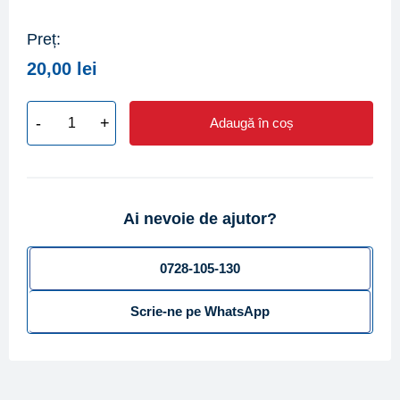
Preț:
20,00
lei
-
+
Adaugă în coș
Cantitate
Set
racorduri
din
Ai nevoie de ajutor?
alama
pentru
contor
0728-105-130
DN
Scrie-ne pe WhatsApp
15
(compus
din
2