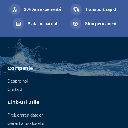
20+ Ani experiență
Transport rapid
Plata cu cardul
Stoc permanent
Companie
Despre noi
Contact
Link-uri utile
Prelucrarea datelor
Garanția produselor