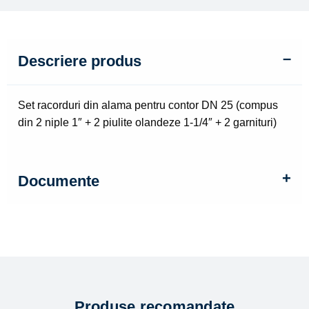
niple
1"
+
2
Descriere produs
piulite
olandeze
1-
Set racorduri din alama pentru contor DN 25 (compus
1/4"
din 2 niple 1″ + 2 piulite olandeze 1-1/4″ + 2 garnituri)
+
2
garnituri)
Documente
Produse recomandate