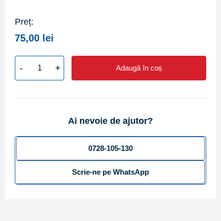
Preț:
75,00
lei
-
+
Adaugă în coș
Cantitate
Set
racorduri
din
Ai nevoie de ajutor?
alama
pentru
contor
0728-105-130
DN
Scrie-ne pe WhatsApp
25
(compus
din
2