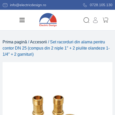
info@electricdesign.ro
0728.105.130
Prima pagină
/
Accesorii
/ Set racorduri din alama pentru
contor DN 25 (compus din 2 niple 1″ + 2 piulite olandeze 1-
1/4″ + 2 garnituri)