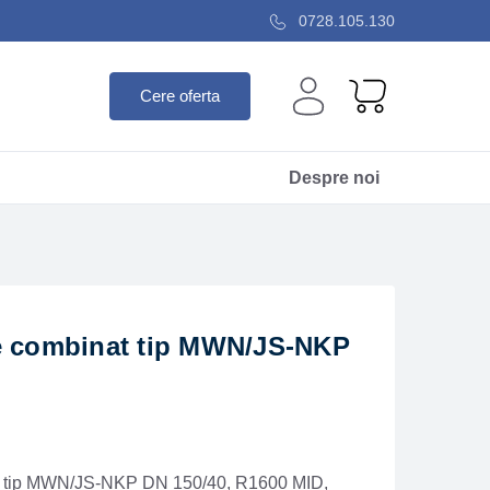
0728.105.130
Cere oferta
Despre noi
e combinat tip MWN/JS-NKP
t tip MWN/JS-NKP DN 150/40, R1600 MID,