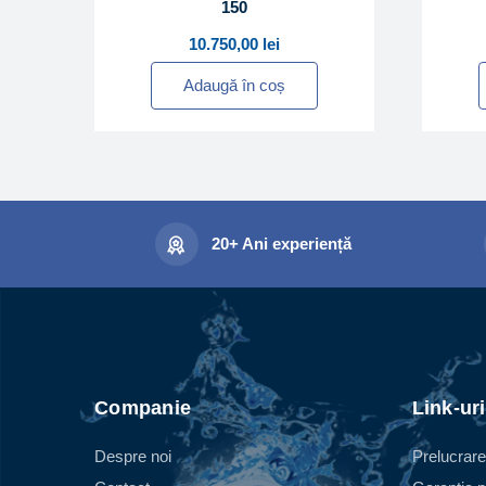
150
10.750,00
lei
Adaugă în coș
20+ Ani experiență
Companie
Link-uri
Despre noi
Prelucrare