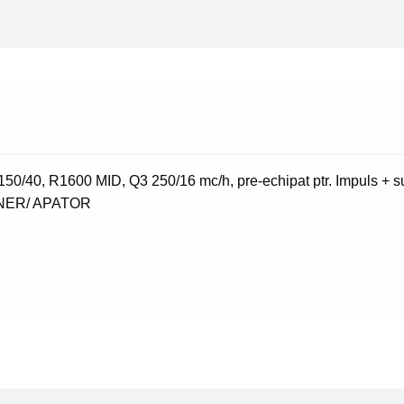
150/40
0/40, R1600 MID, Q3 250/16 mc/h, pre-echipat ptr. Impuls + 
ENNER/ APATOR