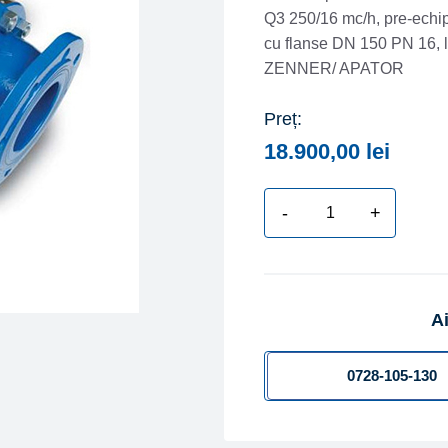
Q3 250/16 mc/h, pre-echip
cu flanse DN 150 PN 16, 
ZENNER/ APATOR
Preț:
18.900,00
lei
-
+
Cantitate
Contor
apa
rece
Ai
combinat
tip
MWN/JS-
0728-105-130
NKP
DN