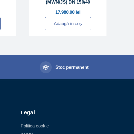
(MWN/JS) DN 150/40
17.980,00
lei
Adaugă în coș
l
Stoc permanent
Legal
Politica cookie