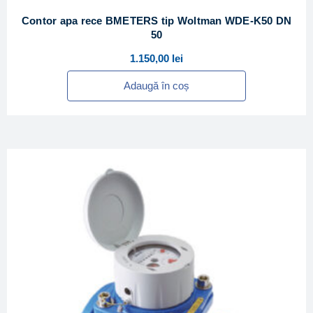
Contor apa rece BMETERS tip Woltman WDE-K50 DN
50
1.150,00
lei
Adaugă în coș