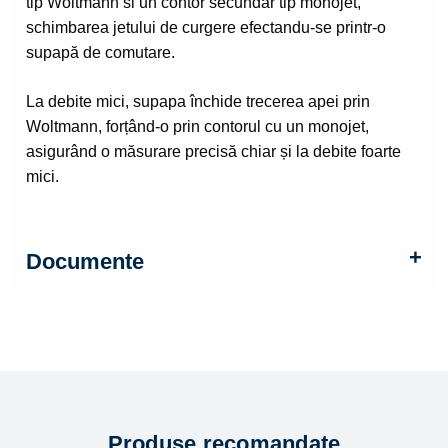
tip Woltmann si un contor secundar tip monojet,
schimbarea jetului de curgere efectandu-se printr-o
supapă de comutare.
La debite mici, supapa închide trecerea apei prin
Woltmann, forțând-o prin contorul cu un monojet,
asigurând o măsurare precisă chiar și la debite foarte
mici.
Documente
Produse recomandate