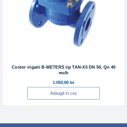
Contor irigatii B-METERS tip TAN-X5 DN 50, Qn 40
mc/h
1.050,00
lei
Adaugă în coș