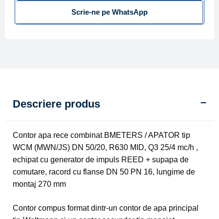
Scrie-ne pe WhatsApp
tip
WCM
(MWN/JS)
DN
50/20
Descriere produs
Contor apa rece combinat BMETERS / APATOR tip
WCM (MWN/JS) DN 50/20, R630 MID, Q3 25/4 mc/h ,
echipat cu generator de impuls REED + supapa de
comutare, racord cu flanse DN 50 PN 16, lungime de
montaj 270 mm
Contor compus format dintr-un contor de apa principal