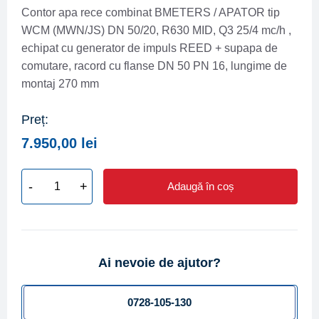
Contor apa rece combinat BMETERS / APATOR tip
WCM (MWN/JS) DN 50/20, R630 MID, Q3 25/4 mc/h ,
echipat cu generator de impuls REED + supapa de
comutare, racord cu flanse DN 50 PN 16, lungime de
montaj 270 mm
Preț:
7.950,00
lei
-
+
Adaugă în coș
Cantitate
Contor
apa
rece
Ai nevoie de ajutor?
combinat
BMETERS
/
0728-105-130
APATOR