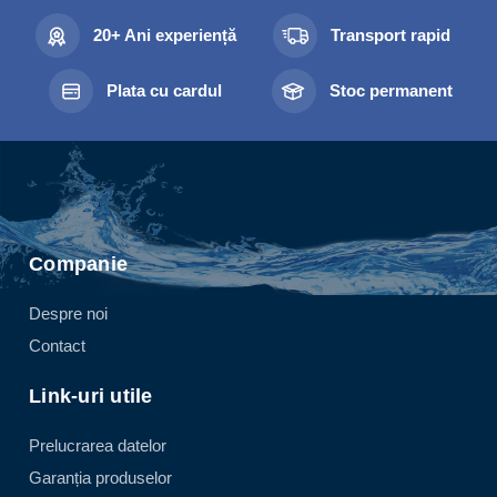
20+ Ani experiență
Transport rapid
Plata cu cardul
Stoc permanent
Companie
Despre noi
Contact
Link-uri utile
Prelucrarea datelor
Garanția produselor