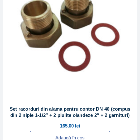
Set racorduri din alama pentru contor DN 40 (compus
din 2 niple 1-1/2″ + 2 piulite olandeze 2″ + 2 garnituri)
165,00
lei
Adaugă în coș