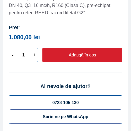
DN 40, Q3=16 mc/h, R160 (Clasa C), pre-echipat
pentru releu REED, racord filetat G2″
Preț:
1.080,00
lei
-
+
Adaugă în coș
Cantitate
Contor
apa
rece
Ai nevoie de ajutor?
multijet
umed
tip
0728-105-130
ZENNER
Scrie-ne pe WhatsApp
MNK-
N