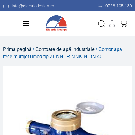
info@electricdesign.ro
0728.105.130
Prima pagină
/
Contoare de apă industriale
/ Contor apa
rece multijet umed tip ZENNER MNK-N DN 40