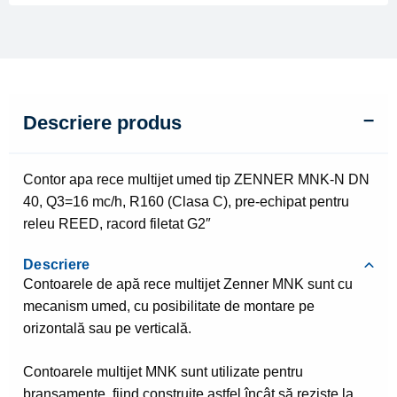
DN
40
Descriere produs
Contor apa rece multijet umed tip ZENNER MNK-N DN
40, Q3=16 mc/h, R160 (Clasa C), pre-echipat pentru
releu REED, racord filetat G2″
Descriere
Contoarele de apă rece multijet Zenner MNK sunt cu
mecanism umed, cu posibilitate de montare pe
orizontală sau pe verticală.
Contoarele multijet MNK sunt utilizate pentru
branşamente, fiind construite astfel încât să reziste la