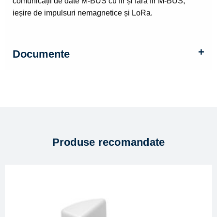
comunicații de date M-BUS cu fir și fără fir M-BUS,
ieșire de impulsuri nemagnetice și LoRa.
Documente
Produse recomandate