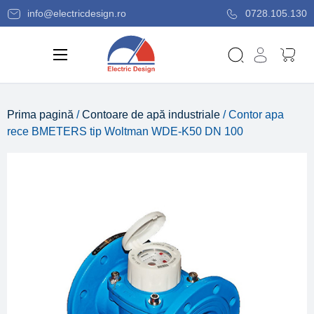
info@electricdesign.ro
0728.105.130
Prima pagină
/
Contoare de apă industriale
/ Contor apa
rece BMETERS tip Woltman WDE-K50 DN 100