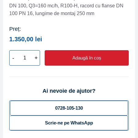
DN 100, Q3=160 mc/h, R100-H, racord cu flanse DN
100 PN 16, lungime de montaj 250 mm
Preț:
1.350,00
lei
-
+
Adaugă în coș
Cantitate
Contor
apa
rece
Ai nevoie de ajutor?
BMETERS
tip
Woltman
0728-105-130
WDE-
Scrie-ne pe WhatsApp
K50
DN