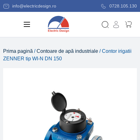
info@electricdesign.ro
0728.105.130
Prima pagină
/
Contoare de apă industriale
/ Contor irigatii
ZENNER tip WI-N DN 150