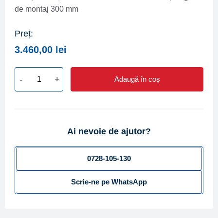
de montaj 300 mm
Preț:
3.460,00
lei
-
+
Adaugă în coș
Cantitate
Contor
irigatii
ZENNER
Ai nevoie de ajutor?
tip
WI-
N
0728-105-130
DN
Scrie-ne pe WhatsApp
150