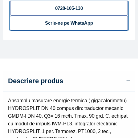
DN
0728-105-130
40
Scrie-ne pe WhatsApp
cu
traductor
mecanic
GMDM-
I
DN
40,
Q3=
Descriere produs
16
mc/h,
Tmax.
Ansamblu masurare energie termica ( gigacalorimetru)
90
HYDROSPLIT DN 40 compus din: traductor mecanic
grd.
GMDM-I DN 40, Q3= 16 mc/h, Tmax. 90 grd. C, echipat
C
cu modul de impuls IWM-PL3, integrator electronic
HYDROSPLIT, 1 per. Termorez. PT1000, 2 teci,