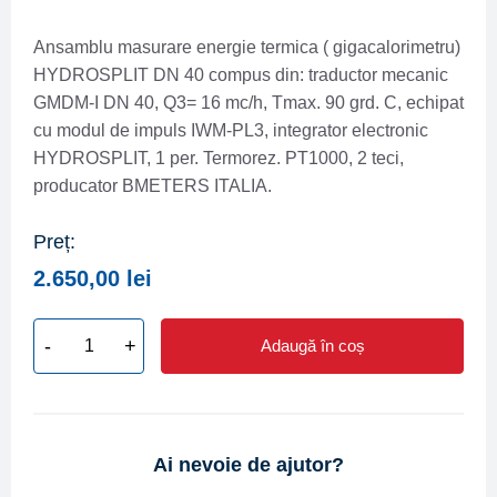
Ansamblu masurare energie termica ( gigacalorimetru)
HYDROSPLIT DN 40 compus din: traductor mecanic
GMDM-I DN 40, Q3= 16 mc/h, Tmax. 90 grd. C, echipat
cu modul de impuls IWM-PL3, integrator electronic
HYDROSPLIT, 1 per. Termorez. PT1000, 2 teci,
producator BMETERS ITALIA.
Preț:
2.650,00
lei
-
+
Adaugă în coș
Cantitate
Contor
energie
termica
Ai nevoie de ajutor?
BMETERS
HYDROSPLIT