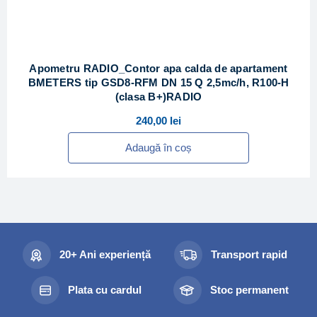
Apometru RADIO_Contor apa calda de apartament
BMETERS tip GSD8-RFM DN 15 Q 2,5mc/h, R100-H
(clasa B+)RADIO
240,00
lei
Adaugă în coș
20+ Ani experiență
Transport rapid
Plata cu cardul
Stoc permanent