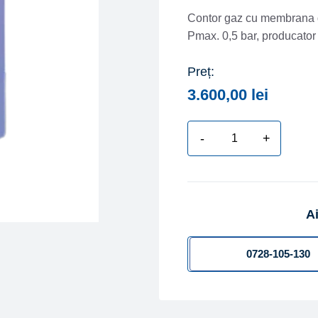
Contor gaz cu membrana 
Pmax. 0,5 bar, produca
Preț:
3.600,00
lei
-
+
Cantitate
Contor
gaz
cu
Ai
membrana
deformabila
SAMGAS
0728-105-130
tip
RS20
G25,