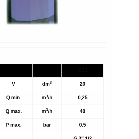
G25
3
V
dm
20
3
Q min.
m
/h
0,25
3
Q max.
m
/h
40
P max.
bar
0,5
–
–
G 2″ 1/2