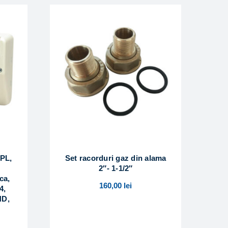
GPL,
Set racorduri gaz din alama
2″- 1-1/2″
ca,
160,00
lei
4,
ND,