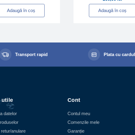
Adaugă în coș
Adaugă în coș
Transport rapid
Plata cu cardu
 utile
Cont
a datelor
Contul meu
roduselor
Comenzile mele
 retur/anulare
Garanție