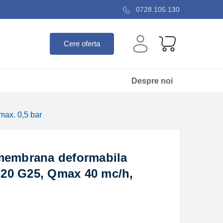
0728.105.130
Cere oferta
Despre noi
ax. 0,5 bar
membrana deformabila
20 G25, Qmax 40 mc/h,