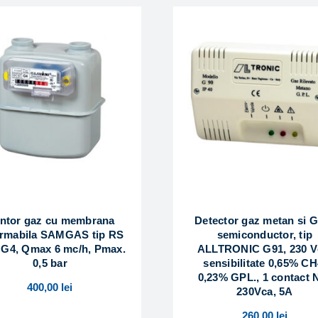
ntor gaz cu membrana
Detector gaz metan si 
rmabila SAMGAS tip RS
semiconductor, tip
 G4, Qmax 6 mc/h, Pmax.
ALLTRONIC G91, 230 V
0,5 bar
sensibilitate 0,65% CH
0,23% GPL., 1 contact 
400,00
lei
230Vca, 5A
260,00
lei