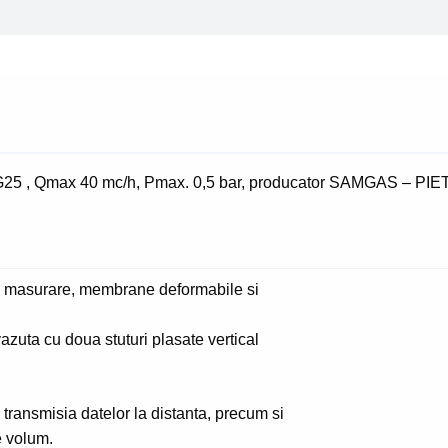
Qmax
40
mc/h,
Pmax.
0,5
bar
 G25 , Qmax 40 mc/h, Pmax. 0,5 bar, producator SAMGAS – P
 masurare, membrane deformabile si
azuta cu doua stuturi plasate vertical
transmisia datelor la distanta, precum si
e volum.