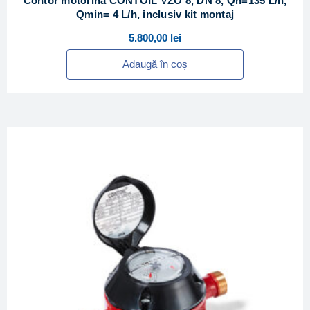
Contor motorina CONTOIL VZO 8, DN 8, Qn=135 L/h,
Qmin= 4 L/h, inclusiv kit montaj
5.800,00
lei
Adaugă în coș