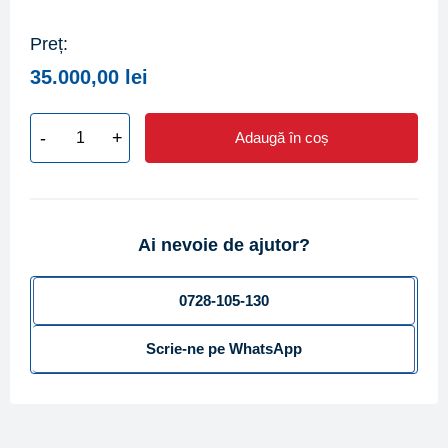
Preț:
35.000,00
lei
-
+
Adaugă în coș
Cantitate
Contor
motorina
CONTOIL
Ai nevoie de ajutor?
VZO
50
FL
0728-105-130
130/16,
Scrie-ne pe WhatsApp
DN
50,
Qn=20.000
L/h,