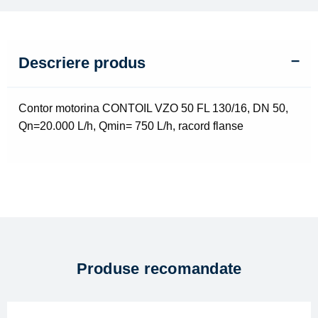
Qmin=
750
L/h,
racord
Descriere produs
flanse
Contor motorina CONTOIL VZO 50 FL 130/16, DN 50,
Qn=20.000 L/h, Qmin= 750 L/h, racord flanse
Produse recomandate