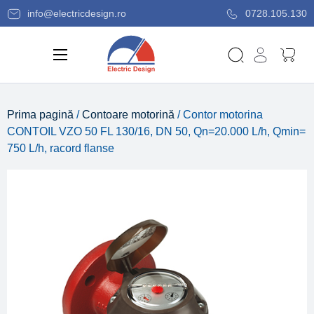
info@electricdesign.ro
0728.105.130
Prima pagină
/
Contoare motorină
/ Contor motorina
CONTOIL VZO 50 FL 130/16, DN 50, Qn=20.000 L/h, Qmin=
750 L/h, racord flanse