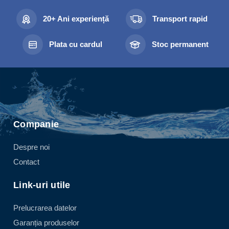
20+ Ani experiență
Transport rapid
Plata cu cardul
Stoc permanent
Companie
Despre noi
Contact
Link-uri utile
Prelucrarea datelor
Garanția produselor