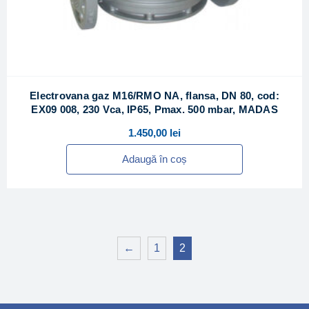
Electrovana gaz M16/RMO NA, flansa, DN 80, cod:
EX09 008, 230 Vca, IP65, Pmax. 500 mbar, MADAS
1.450,00
lei
Adaugă în coș
←
1
2