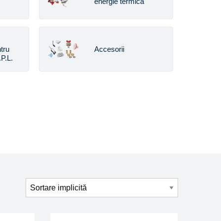
energie termica
tru
Accesorii
P.L.