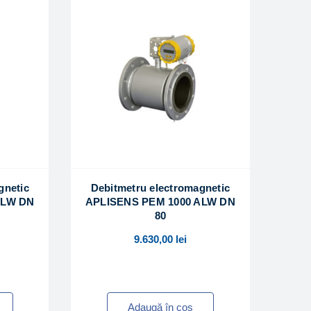
gnetic
Debitmetru electromagnetic
ALW DN
APLISENS PEM 1000 ALW DN
80
9.630,00
lei
Adaugă în coș