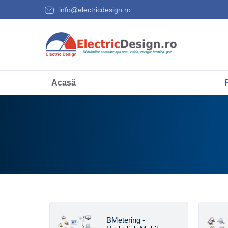
info@electricdesign.ro
Acasă
BMetering -