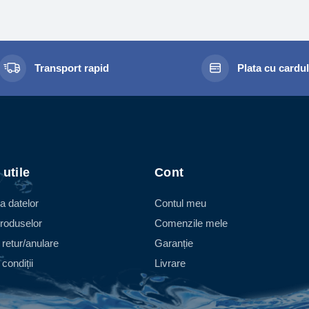
Transport rapid
Plata cu cardu
 utile
Cont
a datelor
Contul meu
roduselor
Comenzile mele
 retur/anulare
Garanție
condiții
Livrare