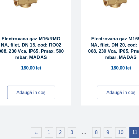
Electrovana gaz M16/RMO
Electrovana gaz M1
NA, filet, DN 15, cod: RO02
NA, filet, DN 20, cod
008, 230 Vca, IP65, Pmax. 500
008, 230 Vca, IP65, Pm
mbar, MADAS
mbar, MADAS
180,00
lei
180,00
lei
Adaugă în coș
Adaugă în coș
…
←
1
2
3
8
9
10
11