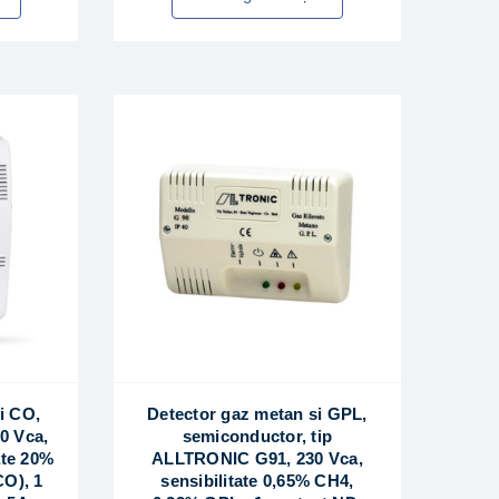
i CO,
Detector gaz metan si GPL,
 Vca,
semiconductor, tip
ate 20%
ALLTRONIC G91, 230 Vca,
CO), 1
sensibilitate 0,65% CH4,