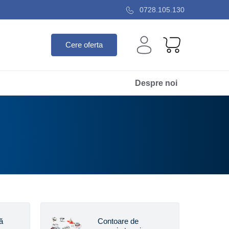
0728.105.130
Cere oferta
Despre noi
ă
Contoare de