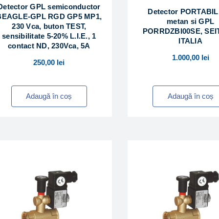
Detector GPL semiconductor
Detector PORTABIL
BEAGLE-GPL RGD GP5 MP1,
metan si GPL
230 Vca, buton TEST,
PORRDZBI00SE, SE
sensibilitate 5-20% L.I.E., 1
ITALIA
contact ND, 230Vca, 5A
1.000,00
lei
250,00
lei
Adaugă în coș
Adaugă în coș