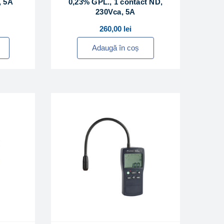
, 5A
0,23% GPL., 1 contact ND,
230Vca, 5A
260,00
lei
Adaugă în coș