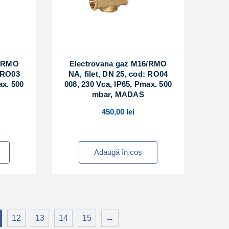
6/RMO
Electrovana gaz M16/RMO
: RO03
NA, filet, DN 25, cod: RO04
ax. 500
008, 230 Vca, IP65, Pmax. 500
mbar, MADAS
450,00
lei
Adaugă în coș
12
13
14
15
→