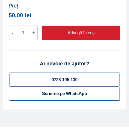
Preț:
50,00
lei
-
+
Adaugă în coș
Cantitate
Servicii
de
deplasare
Ai nevoie de ajutor?
la
adresa
clientului
0728-105-130
pentru
Scrie-ne pe WhatsApp
constatare/sigilare
contoare
de
apa
DN