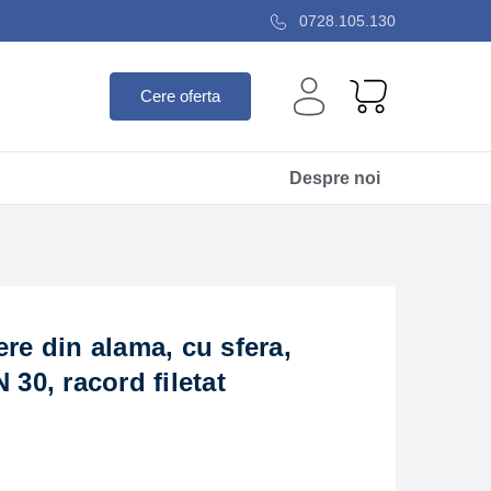
0728.105.130
Cere oferta
Despre noi
ere din alama, cu sfera,
 30, racord filetat