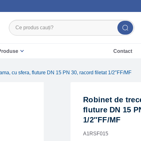
Produse
Contact
lama, cu sfera, fluture DN 15 PN 30, racord filetat 1/2″FF/MF
Robinet de trec
fluture DN 15 PN
1/2″FF/MF
A1RSF015