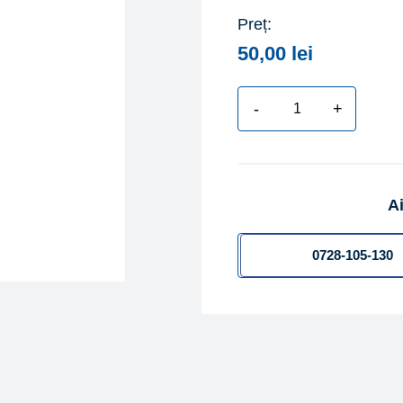
Preț:
50,00
lei
-
+
Cantitate
Robinet
de
trecere
Ai
din
alama,
cu
0728-105-130
sfera,
fluture
DN
15
PN
30,