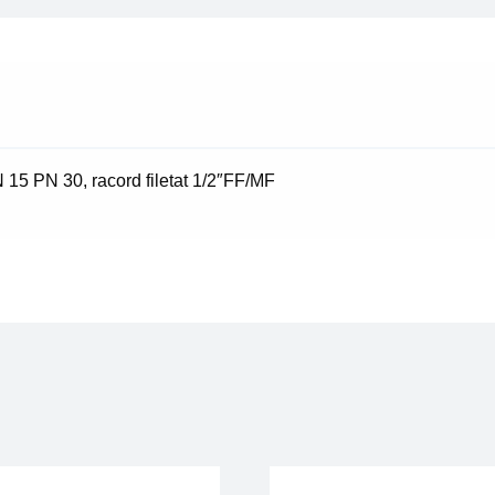
racord
filetat
1/2"FF/MF
N 15 PN 30, racord filetat 1/2″FF/MF