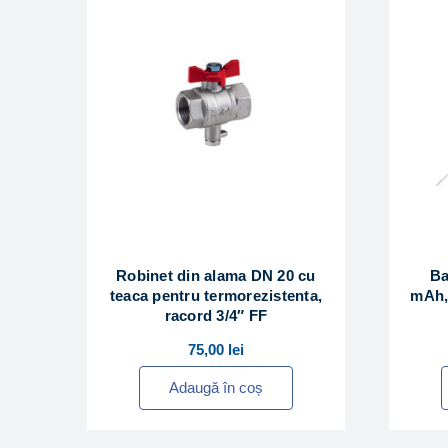
Robinet din alama DN 20 cu
Ba
teaca pentru termorezistenta,
mAh,
racord 3/4″ FF
75,00
lei
Adaugă în coș