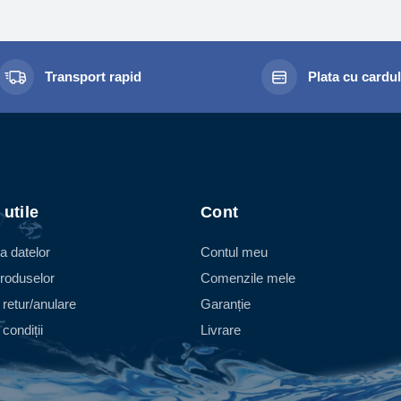
Transport rapid
Plata cu cardu
 utile
Cont
a datelor
Contul meu
roduselor
Comenzile mele
 retur/anulare
Garanție
condiții
Livrare