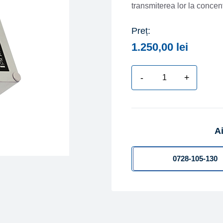
transmiterea lor la conce
Preț:
1.250,00
lei
-
+
Cantitate
Repetor
de
semnal
Ai
RADIO
RFM-
RPT3
0728-105-130