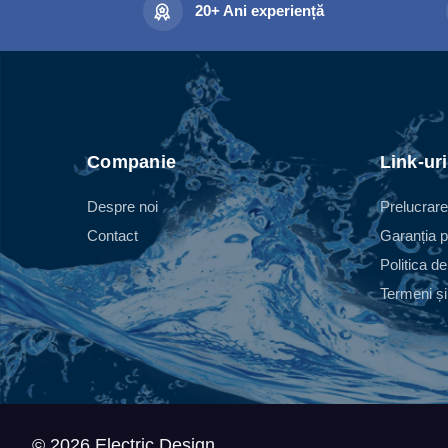
20+ Ani experiență
Companie
Link-uri
Despre noi
Prelucrare
Contact
Garanția p
Politica de
Termeni și 
© 2026 Electric Design