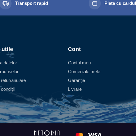
Transport rapid
Plata cu cardu
 utile
Cont
a datelor
Contul meu
roduselor
Comenzile mele
 retur/anulare
Garanție
condiții
Livrare