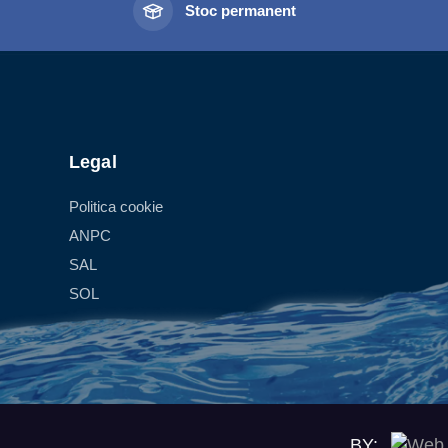
l
Stoc permanent
Legal
Politica cookie
ANPC
SAL
SOL
BY: