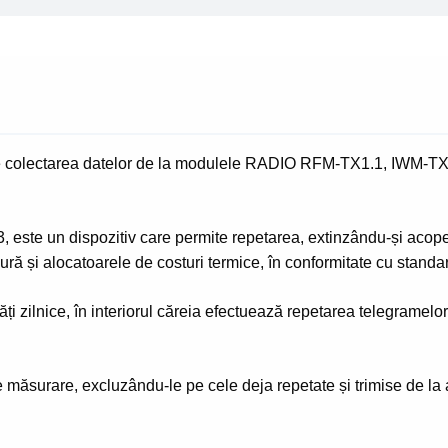
olectarea datelor de la modulele RADIO RFM-TX1.1, IWM-TX3
te un dispozitiv care permite repetarea, extinzându-și acoper
dură și alocatoarele de costuri termice, în conformitate cu sta
vități zilnice, în interiorul căreia efectuează repetarea telegram
 măsurare, excluzându-le pe cele deja repetate și trimise de la a