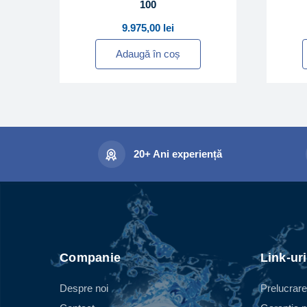
100
9.975,00
lei
Adaugă în coș
20+ Ani experiență
Companie
Link-uri
Despre noi
Prelucrare