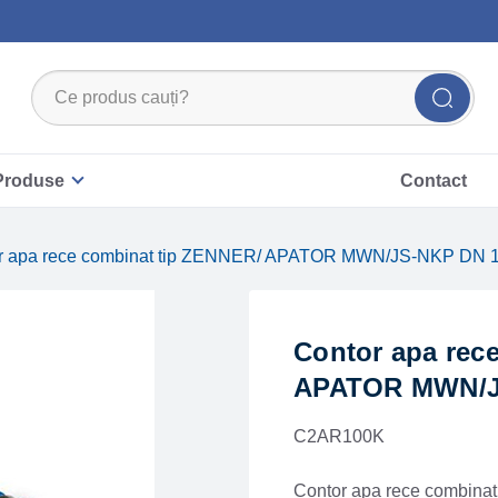
Produse
Contact
or apa rece combinat tip ZENNER/ APATOR MWN/JS-NKP DN 
Contor apa rec
APATOR MWN/J
C2AR100K
Contor apa rece combina