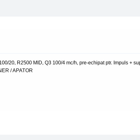
NKP
DN
100/20
0/20, R2500 MID, Q3 100/4 mc/h, pre-echipat ptr. Impuls + su
ENNER / APATOR