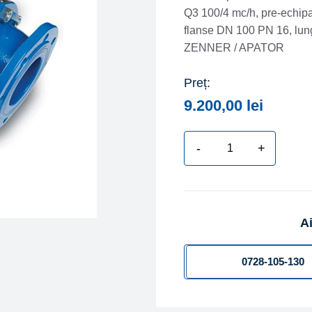
Q3 100/4 mc/h, pre-echipa
flanse DN 100 PN 16, lun
ZENNER / APATOR
Preț:
9.200,00
lei
-
+
Cantitate
Contor
apa
rece
Ai
combinat
tip
ZENNER/
0728-105-130
APATOR
MWN/JS-