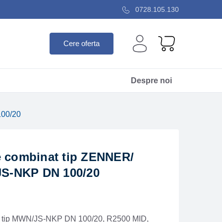
0728.105.130
Cere oferta
Despre noi
100/20
e combinat tip ZENNER/
S-NKP DN 100/20
t tip MWN/JS-NKP DN 100/20, R2500 MID,