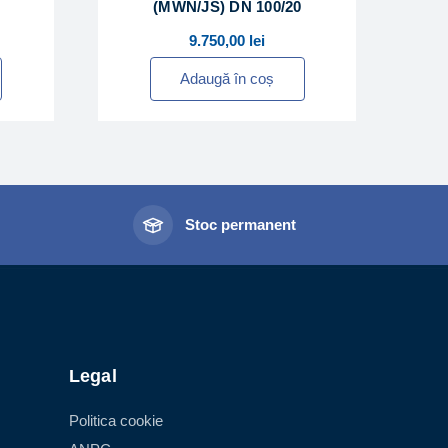
(MWN/JS) DN 100/20
9.750,00
lei
Adaugă în coș
l
Stoc permanent
Legal
Politica cookie