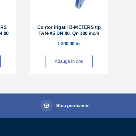
ERS
Contor irigatii B-METERS tip
N 80
TAN-X5 DN 80, Qn 100 mc/h
1.300,00
lei
Adaugă în coș
l
Stoc permanent