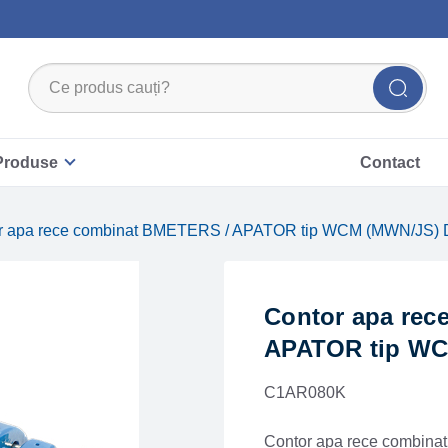
Produse
Contact
or apa rece combinat BMETERS / APATOR tip WCM (MWN/JS) 
Contor apa rec
APATOR tip WC
C1AR080K
Contor apa rece combin