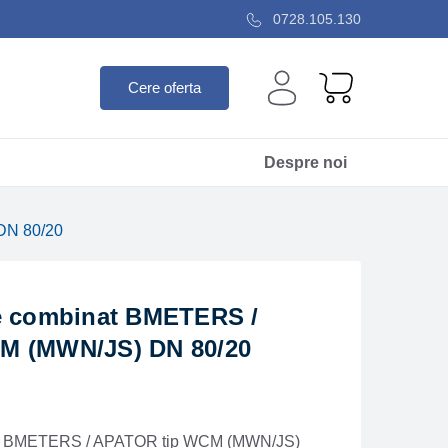
0728.105.130
Cere oferta
Despre noi
DN 80/20
e combinat BMETERS /
M (MWN/JS) DN 80/20
at BMETERS / APATOR tip WCM (MWN/JS)