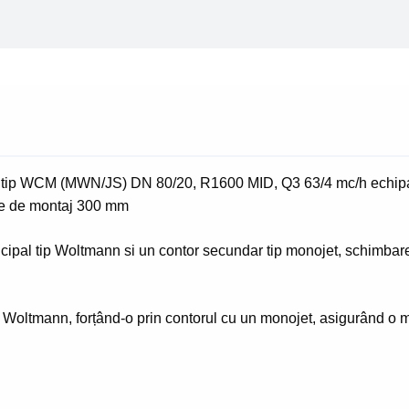
WCM
(MWN/JS)
DN
80/20
ip WCM (MWN/JS) DN 80/20, R1600 MID, Q3 63/4 mc/h echipa
me de montaj 300 mm
cipal tip Woltmann si un contor secundar tip monojet, schimbarea
 Woltmann, forțând-o prin contorul cu un monojet, asigurând o mă