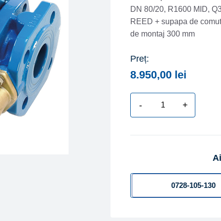
DN 80/20, R1600 MID, Q3 
REED + supapa de comuta
de montaj 300 mm
Preț:
8.950,00
lei
-
+
Cantitate
Contor
apa
rece
Ai
combinat
BMETERS
/
0728-105-130
APATOR
tip