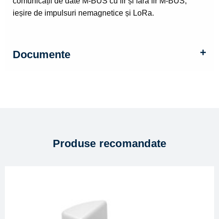
comunicații de date M-BUS cu fir și fără fir M-BUS,
ieșire de impulsuri nemagnetice și LoRa.
Documente
Produse recomandate