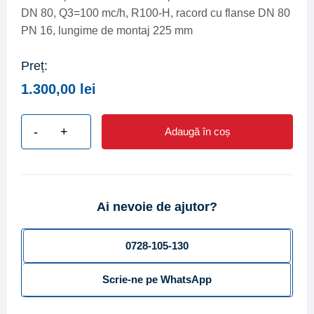
DN 80, Q3=100 mc/h, R100-H, racord cu flanse DN 80
PN 16, lungime de montaj 225 mm
Preț:
1.300,00
lei
-
+
Adaugă în coș
Cantitate
Contor
apa
rece
Ai nevoie de ajutor?
BMETERS
tip
Woltman
0728-105-130
WDE-
Scrie-ne pe WhatsApp
K50
DN