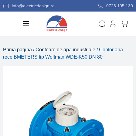
info@electricdesign.ro
0728.105.130
Prima pagină
/
Contoare de apă industriale
/ Contor apa
rece BMETERS tip Woltman WDE-K50 DN 80