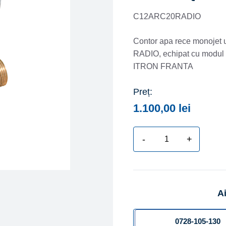
C12ARC20RADIO
Contor apa rece monojet 
RADIO, echipat cu mod
ITRON FRANTA
Preț:
1.100,00
lei
-
+
Cantitate
Apometru
RADIO-
Contor
Ai
apa
rece
monojet
0728-105-130