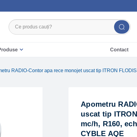
Produse
Contact
etru RADIO-Contor apa rece monojet uscat tip ITRON FLODIS 
Apometru RADIO
uscat tip ITRO
mc/h, R160, ec
CYBLE AQE