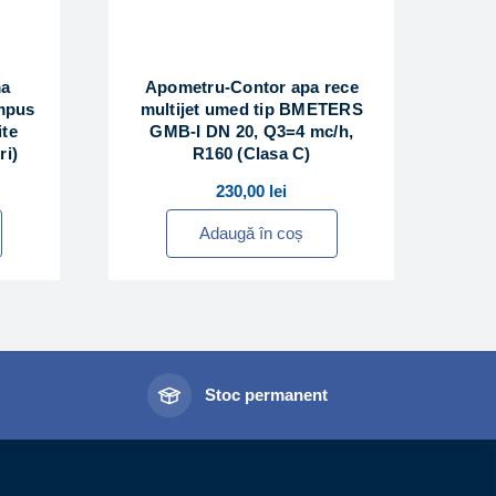
ma
Apometru-Contor apa rece
ompus
multijet umed tip BMETERS
ite
GMB-I DN 20, Q3=4 mc/h,
ri)
R160 (Clasa C)
230,00
lei
Adaugă în coș
l
Stoc permanent