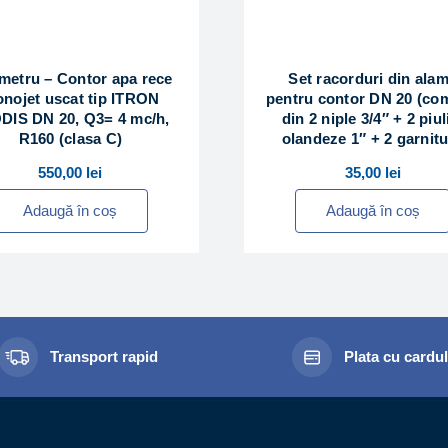
etru – Contor apa rece
Set racorduri din ala
nojet uscat tip ITRON
pentru contor DN 20 (c
DIS DN 20, Q3= 4 mc/h,
din 2 niple 3/4″ + 2 piul
R160 (clasa C)
olandeze 1″ + 2 garnitu
550,00
lei
35,00
lei
Adaugă în coș
Adaugă în coș
Transport rapid
Plata cu cardu