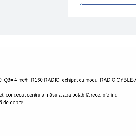
uscat
tip
ITRON
FLODIS
DN
20,
Q3=
4
mc/h,
R160,
N 20, Q3= 4 mc/h, R160 RADIO, echipat cu modul RADIO CYB
echipat
cu
 jet, conceput pentru a măsura apa potabilă rece, oferind
modul
ă de debite.
RADIO
CYBLE
AQE