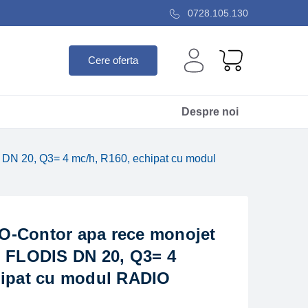
0728.105.130
Cere oferta
Despre noi
DN 20, Q3= 4 mc/h, R160, echipat cu modul
-Contor apa rece monojet
N FLODIS DN 20, Q3= 4
hipat cu modul RADIO