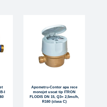
et
Apometru-Contor apa rece
B-I
monojet uscat tip ITRON
60
FLODIS DN 15, Q3= 2,5mc/h,
R160 (clasa C)