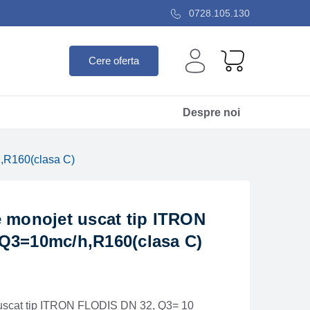
0728.105.130
Cere oferta
Despre noi
,R160(clasa C)
e monojet uscat tip ITRON
Q3=10mc/h,R160(clasa C)
 uscat tip ITRON FLODIS DN 32, Q3= 10