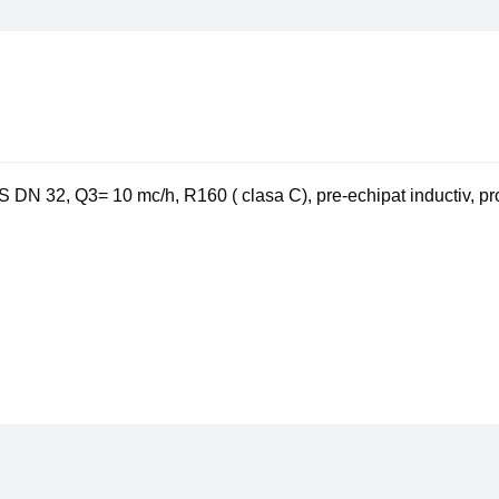
32,
Q3=10mc/h,R160(clasa
C)
S DN 32, Q3= 10 mc/h, R160 ( clasa C), pre-echipat inductiv,