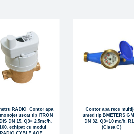
etru RADIO_Contor apa
Contor apa rece multij
 monojet uscat tip ITRON
umed tip BMETERS GM
IS DN 15, Q3= 2,5mc/h,
DN 32, Q3=10 mc/h, R1
160, echipat cu modul
(Clasa C)
RADIO CYBLE AQE