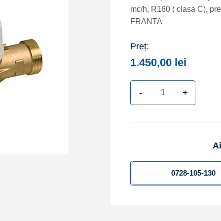
mc/h, R160 ( clasa C), pr
FRANTA
Preț:
1.450,00
lei
-
+
Cantitate
Contor
apa
rece
Ai
monojet
uscat
tip
0728-105-130
ITRON
FLODIS
DN