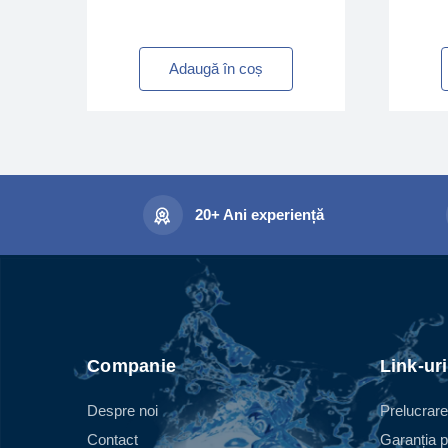
Adaugă în coș
20+ Ani experiență
Companie
Link-uri
Despre noi
Prelucrare
Contact
Garanția p