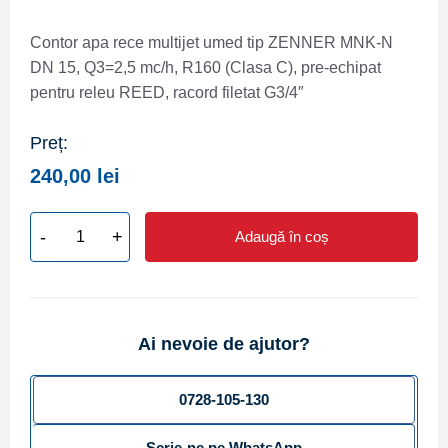
Contor apa rece multijet umed tip ZENNER MNK-N
DN 15, Q3=2,5 mc/h, R160 (Clasa C), pre-echipat
pentru releu REED, racord filetat G3/4″
Preț:
240,00
lei
-
+
Adaugă în coș
Cantitate
Apometru-
Contor
apa
Ai nevoie de ajutor?
rece
multijet
umed
0728-105-130
tip
Scrie-ne pe WhatsApp
ZENNER