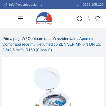
info@electricdesign.ro
0728.105.130
Prima pagină
/
Contoare de apă rezidențiale
/ Apometru-
Contor apa rece multijet umed tip ZENNER MNK-N DN 15,
Q3=2,5 mc/h, R160 (Clasa C)