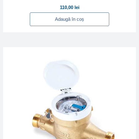
110,00
lei
Adaugă în coș