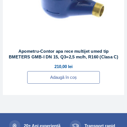
Apometru-Contor apa rece multijet umed tip
BMETERS GMB-I DN 15, Q3=2,5 mc/h, R160 (Clasa C)
210,00
lei
Adaugă în coș
20+ Ani experiență
Transport rapid