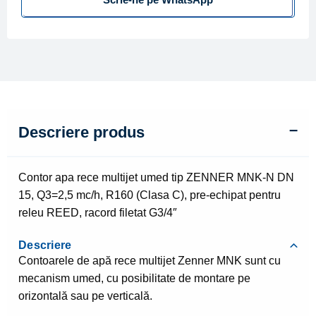
MNK-
N
DN
15,
Q3=2,5
mc/h,
R160
Descriere produs
(Clasa
C)
Contor apa rece multijet umed tip ZENNER MNK-N DN
15, Q3=2,5 mc/h, R160 (Clasa C), pre-echipat pentru
releu REED, racord filetat G3/4″
Descriere
Contoarele de apă rece multijet Zenner MNK sunt cu
mecanism umed, cu posibilitate de montare pe
orizontală sau pe verticală.