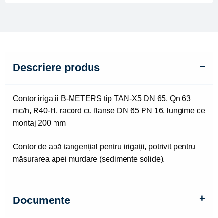
Qn
63
mc/h
Descriere produs
Contor irigatii B-METERS tip TAN-X5 DN 65, Qn 63
mc/h, R40-H, racord cu flanse DN 65 PN 16, lungime de
montaj 200 mm
Contor de apă tangențial pentru irigații, potrivit pentru
măsurarea apei murdare (sedimente solide).
Documente