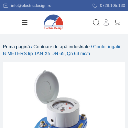
info@electricdesign.ro
0728.105.130
Prima pagină
/
Contoare de apă industriale
/ Contor irigatii
B-METERS tip TAN-X5 DN 65, Qn 63 mc/h