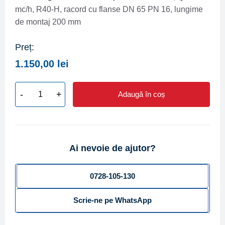
mc/h, R40-H, racord cu flanse DN 65 PN 16, lungime
de montaj 200 mm
Preț:
1.150,00
lei
-
+
Adaugă în coș
Cantitate
Contor
irigatii
B-
Ai nevoie de ajutor?
METERS
tip
TAN-
0728-105-130
X5
Scrie-ne pe WhatsApp
DN
65,