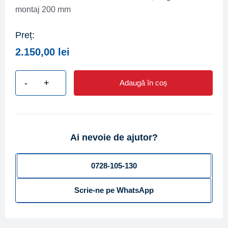
montaj 200 mm
Preț:
2.150,00
lei
-
+
Adaugă în coș
Cantitate
Contor
irigatii
ZENNER
Ai nevoie de ajutor?
tip
WI-
N
0728-105-130
DN
Scrie-ne pe WhatsApp
65