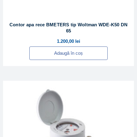
Contor apa rece BMETERS tip Woltman WDE-K50 DN
65
1.200,00
lei
Adaugă în coș