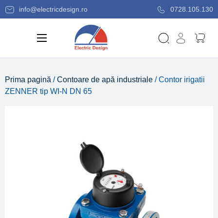
info@electricdesign.ro
0728.105.130
Prima pagină
/
Contoare de apă industriale
/ Contor irigatii
ZENNER tip WI-N DN 65