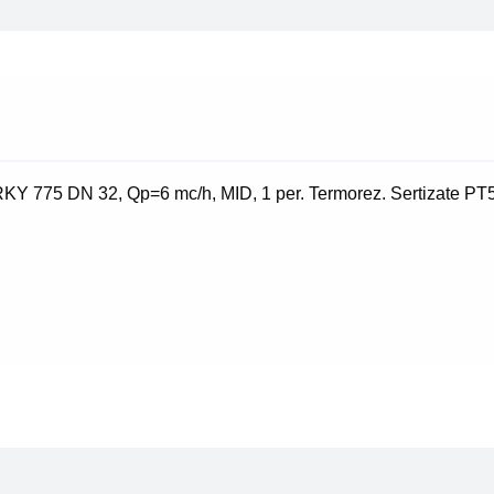
Qp=6
mc/h
Y 775 DN 32, Qp=6 mc/h, MID, 1 per. Termorez. Sertizate PT500,