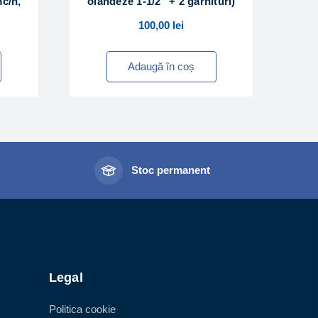
c/h,
olandeze 1-1/2″ + 2 garnituri)
100,00
lei
Adaugă în coș
l
Stoc permanent
Legal
Politica cookie