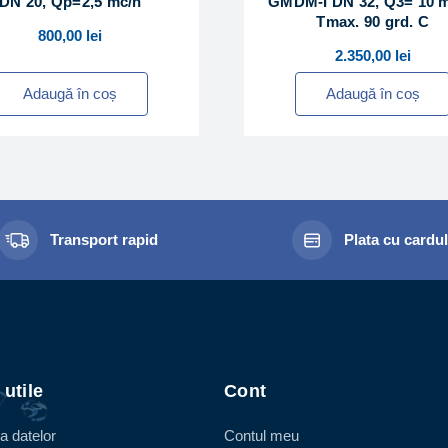
DN 20, Qp=2,5 mc/h
GMDM-I DN 32, Q3= 10 m
Tmax. 90 grd. C
800,00
lei
2.350,00
lei
Adaugă în coș
Adaugă în coș
Transport rapid
Plata cu cardu
 utile
Cont
a datelor
Contul meu