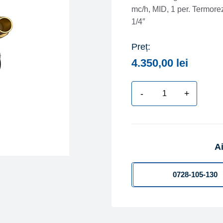
mc/h, MID, 1 per. Termorez.
1/4″
Preț:
4.350,00
lei
-
+
Cantitate
Contor
energie
termica
Ai
ultrasonic
compact
SHARKY
0728-105-130
775
DN
32,