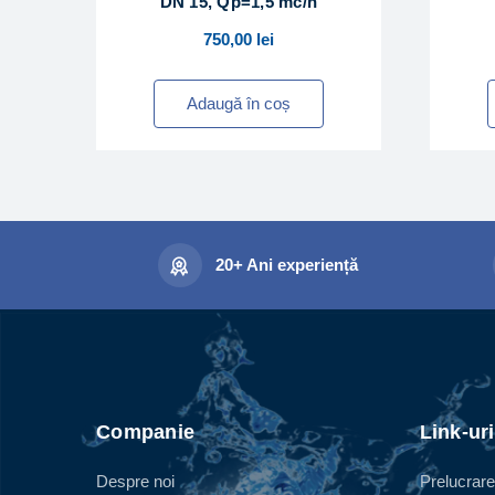
DN 15, Qp=1,5 mc/h
750,00
lei
Adaugă în coș
20+ Ani experiență
Companie
Link-uri
Despre noi
Prelucrare