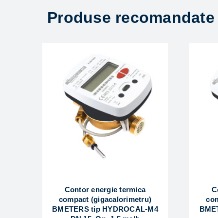
Produse recomandate
Contor energie termica
C
compact (gigacalorimetru)
com
BMETERS tip HYDROCAL-M4
BMET