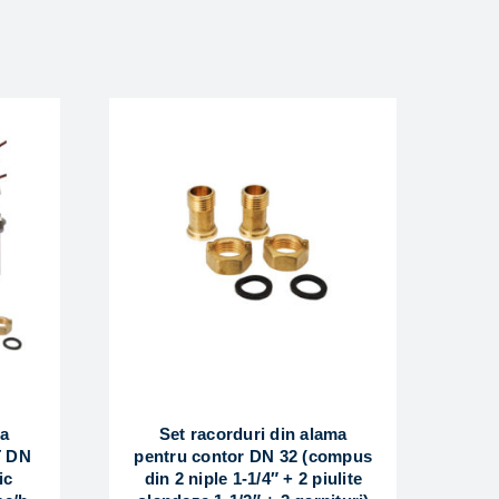
ca
Set racorduri din alama
 DN
pentru contor DN 32 (compus
ic
din 2 niple 1-1/4″ + 2 piulite