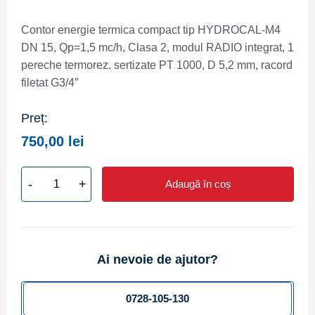
Contor energie termica compact tip HYDROCAL-M4
DN 15, Qp=1,5 mc/h, Clasa 2, modul RADIO integrat, 1
pereche termorez. sertizate PT 1000, D 5,2 mm, racord
filetat G3/4″
Preț:
750,00
lei
-
+
Adaugă în coș
Cantitate
Contor
energie
termica
Ai nevoie de ajutor?
compact
(gigacalorimetru)
BMETERS
0728-105-130
tip