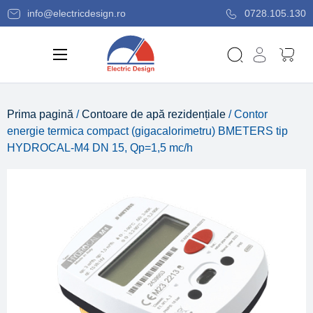
info@electricdesign.ro
0728.105.130
Prima pagină
/
Contoare de apă rezidențiale
/ Contor
energie termica compact (gigacalorimetru) BMETERS tip
HYDROCAL-M4 DN 15, Qp=1,5 mc/h