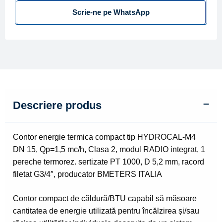
Scrie-ne pe WhatsApp
HYDROCAL-
M4
DN
15,
Qp=1,5
mc/h
Descriere produs
Contor energie termica compact tip HYDROCAL-M4
DN 15, Qp=1,5 mc/h, Clasa 2, modul RADIO integrat, 1
pereche termorez. sertizate PT 1000, D 5,2 mm, racord
filetat G3/4″, producator BMETERS ITALIA
Contor compact de căldură/BTU capabil să măsoare
cantitatea de energie utilizată pentru încălzirea și/sau