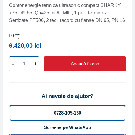
Contor energie termica ultrasonic compact SHARKY
775 DN 65, Qp=25 mc/h, MID, 1 per. Termorez.
Sertizate PT500, 2 teci, racord cu flanse DN 65, PN 16
Preț:
6.420,00
lei
-
+
Adaugă în coș
Cantitate
Contor
energie
termica
Ai nevoie de ajutor?
ultrasonic
compact
SHARKY
0728-105-130
775
Scrie-ne pe WhatsApp
DN
65,