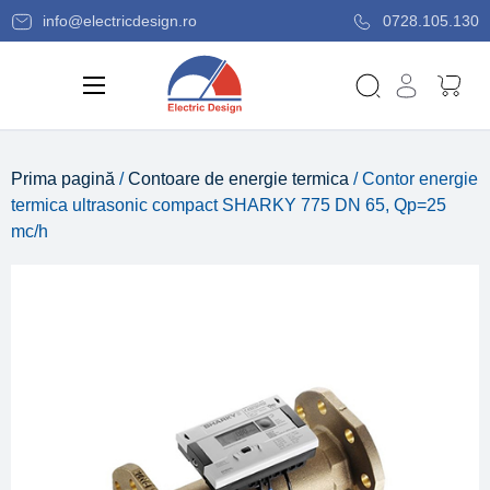
info@electricdesign.ro
0728.105.130
Prima pagină
/
Contoare de energie termica
/ Contor energie
termica ultrasonic compact SHARKY 775 DN 65, Qp=25
mc/h