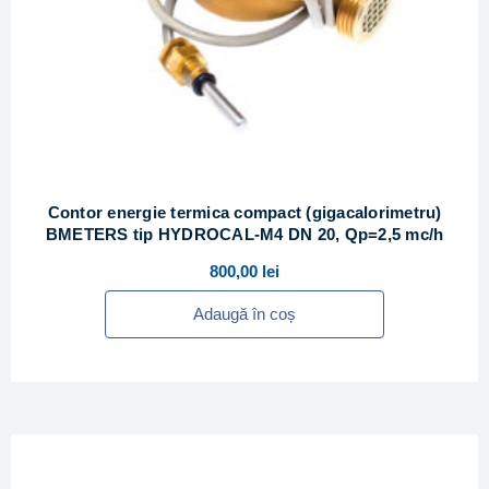
Contor energie termica compact (gigacalorimetru)
BMETERS tip HYDROCAL-M4 DN 20, Qp=2,5 mc/h
800,00
lei
Adaugă în coș