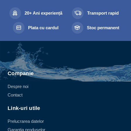
20+ Ani experiență
Transport rapid
Plata cu cardul
Stoc permanent
Companie
Despre noi
Contact
Link-uri utile
Prelucrarea datelor
Garanția produselor