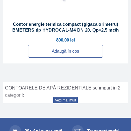
Contor energie termica compact (gigacalorimetru)
BMETERS tip HYDROCAL-M4 DN 20, Qp=2,5 mc/h
800,00
lei
Adaugă în coș
CONTOARELE DE APĂ REZIDENȚIALE se împart in 2
categorii:
Vezi mai mult
> CONTOARE MONOJET
Contorul monojet este în principal folosit ca un contor
divizionar în apartamente. Design-ul simplu face ca acest
produs sa fie competitiv din punct de vedere al pretului si
20+ Ani experiență
Transport rapid