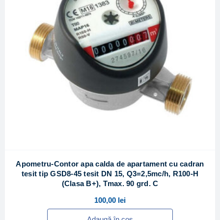
Apometru-Contor apa calda de apartament cu cadran
tesit tip GSD8-45 tesit DN 15, Q3=2,5mc/h, R100-H
(Clasa B+), Tmax. 90 grd. C
100,00
lei
Adaugă în coș