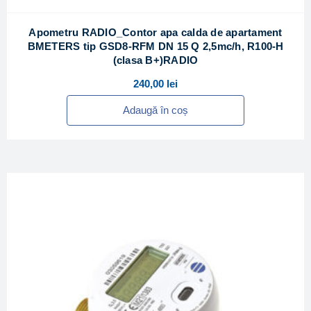
Apometru RADIO_Contor apa calda de apartament
BMETERS tip GSD8-RFM DN 15 Q 2,5mc/h, R100-H
(clasa B+)RADIO
240,00
lei
Adaugă în coș