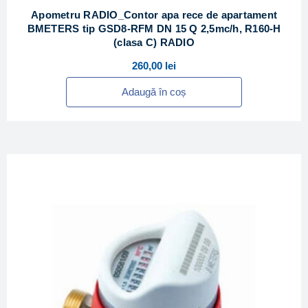
Apometru RADIO_Contor apa rece de apartament
BMETERS tip GSD8-RFM DN 15 Q 2,5mc/h, R160-H
(clasa C) RADIO
260,00
lei
Adaugă în coș