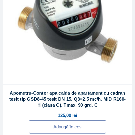
Apometru-Contor apa calda de apartament cu cadran
tesit tip GSD8-45 tesit DN 15, Q3=2,5 mc/h, MID R160-
H (clasa C), Tmax. 90 grd. C
125,00
lei
Adaugă în coș