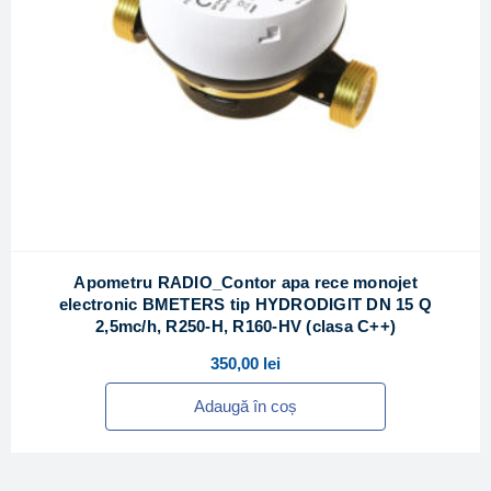
Apometru RADIO_Contor apa rece monojet
electronic BMETERS tip HYDRODIGIT DN 15 Q
2,5mc/h, R250-H, R160-HV (clasa C++)
350,00
lei
Adaugă în coș