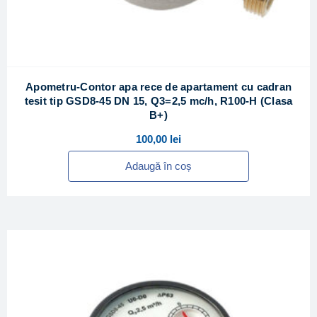
Apometru-Contor apa rece de apartament cu cadran
tesit tip GSD8-45 DN 15, Q3=2,5 mc/h, R100-H (Clasa
B+)
100,00
lei
Adaugă în coș