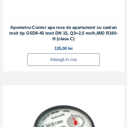
Apometru-Contor apa rece de apartament cu cadran
tesit tip GSD8-45 tesit DN 15, Q3=2,5 mc/h,MID R160-
H (clasa C)
125,00
lei
Adaugă în coș