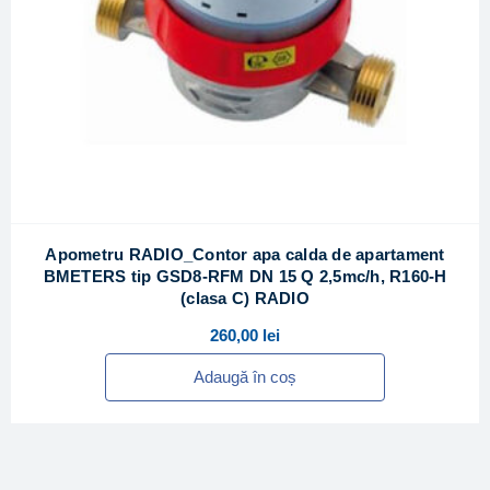
Apometru RADIO_Contor apa calda de apartament
BMETERS tip GSD8-RFM DN 15 Q 2,5mc/h, R160-H
(clasa C) RADIO
260,00
lei
Adaugă în coș