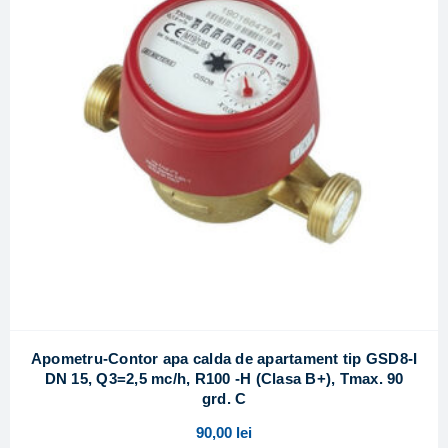
Apometru-Contor apa calda de apartament tip GSD8-I
DN 15, Q3=2,5 mc/h, R100 -H (Clasa B+), Tmax. 90
grd. C
90,00
lei