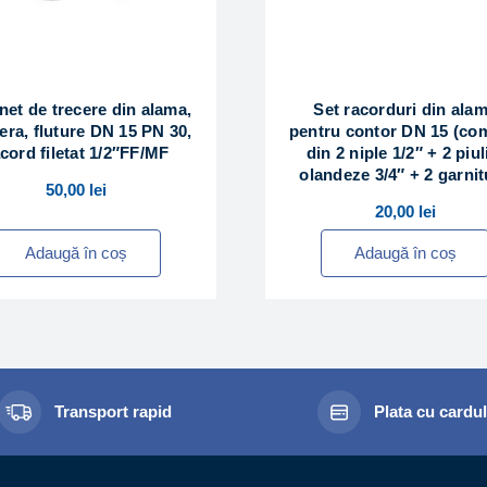
net de trecere din alama,
Set racorduri din ala
era, fluture DN 15 PN 30,
pentru contor DN 15 (c
cord filetat 1/2″FF/MF
din 2 niple 1/2″ + 2 piul
olandeze 3/4″ + 2 garnit
50,00
lei
20,00
lei
Adaugă în coș
Adaugă în coș
Transport rapid
Plata cu cardu