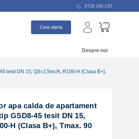
0728.105.130
Cere oferta
Despre noi
-45 tesit DN 15, Q3=2,5mc/h, R100-H (Clasa B+),
r apa calda de apartament
tip GSD8-45 tesit DN 15,
00-H (Clasa B+), Tmax. 90