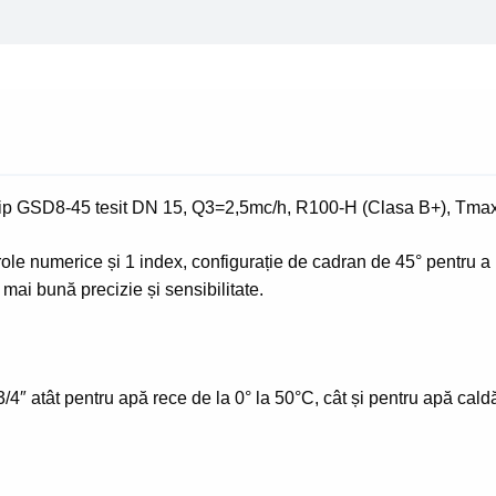
GSD8-
45
tesit
DN
15,
Q3=2,5mc/h,
R100-
 tip GSD8-45 tesit DN 15, Q3=2,5mc/h, R100-H (Clasa B+), Tmax
H
(Clasa
role numerice și 1 index, configurație de cadran de 45° pentru a 
B+),
mai bună precizie și sensibilitate.
Tmax.
90
grd.
C
4″ atât pentru apă rece de la 0° la 50°C, cât și pentru apă cald