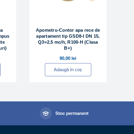
ma
Apometru-Contor apa rece de
ompus
apartament tip GSD8-I DN 15,
ite
Q3=2,5 mc/h, R100-H (Clasa
uri)
B+)
90,00
lei
Adaugă în coș
l
Stoc permanent