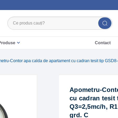
Produse
Contact
etru-Contor apa calda de apartament cu cadran tesit tip GSD8
Apometru-Conto
cu cadran tesit 
Q3=2,5mc/h, R1
grd. C