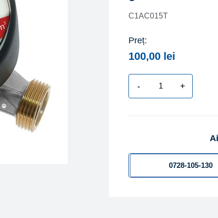
C1AC015T
Preț:
100,00
lei
-
+
Cantitate
Apometru-
Contor
apa
Ai
calda
de
apartament
0728-105-130
cu
cadran
tesit
tip