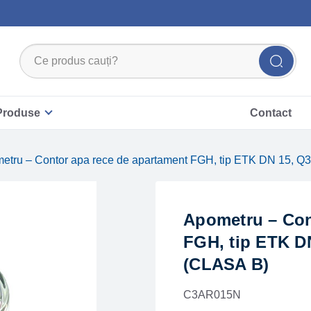
Produse
Contact
etru – Contor apa rece de apartament FGH, tip ETK DN 15, 
Apometru – Con
FGH, tip ETK D
(CLASA B)
C3AR015N