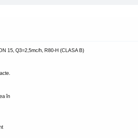
Q3=2,5mc/h,
R80-
H
(CLASA
B)
 DN 15, Q3=2,5mc/h, R80-H (CLASA B)
acte.
ea în
nt