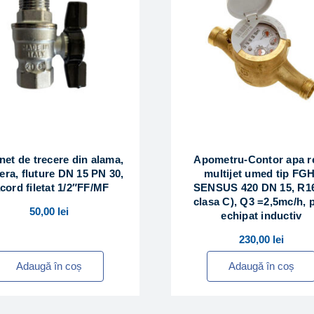
net de trecere din alama,
Apometru-Contor apa r
era, fluture DN 15 PN 30,
multijet umed tip FGH
cord filetat 1/2″FF/MF
SENSUS 420 DN 15, R16
clasa C), Q3 =2,5mc/h, 
50,00
lei
echipat inductiv
230,00
lei
Adaugă în coș
Adaugă în coș