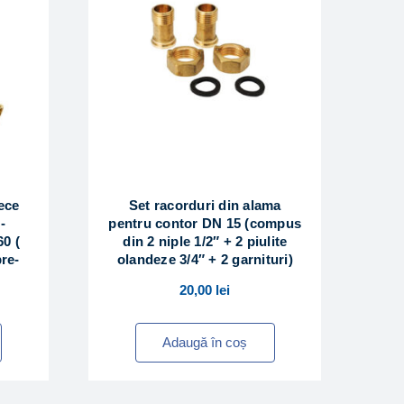
ece
Set racorduri din alama
-
pentru contor DN 15 (compus
0 (
din 2 niple 1/2″ + 2 piulite
pre-
olandeze 3/4″ + 2 garnituri)
20,00
lei
Adaugă în coș