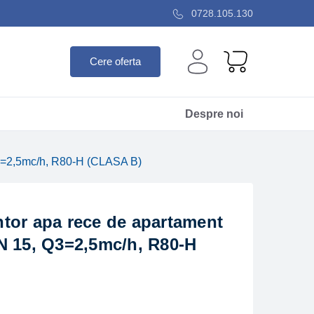
0728.105.130
Cere oferta
Despre noi
Q3=2,5mc/h, R80-H (CLASA B)
tor apa rece de apartament
N 15, Q3=2,5mc/h, R80-H