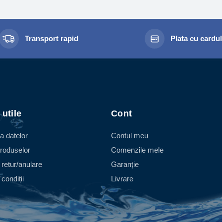
Transport rapid
Plata cu cardu
 utile
Cont
a datelor
Contul meu
roduselor
Comenzile mele
 retur/anulare
Garanție
condiții
Livrare