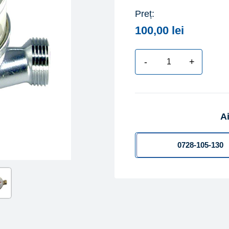
Preț:
100,00
lei
-
+
Cantitate
Apometru
-
Contor
Ai
apa
rece
de
0728-105-130
apartament
FGH,
tip
ETK
DN
15,