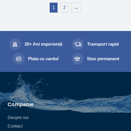
1
2
→
20+ Ani experiență
Transport rapid
Plata cu cardul
Stoc permanent
Companie
Despre noi
Contact