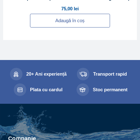
75,00
lei
Adaugă în coș
20+ Ani experiență
Transport rapid
Plata cu cardul
Stoc permanent
Companie