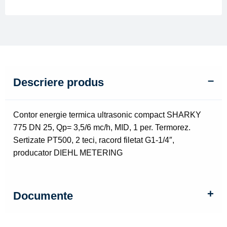
Qp=
3,5/6
mc/h
Descriere produs
Contor energie termica ultrasonic compact SHARKY
775 DN 25, Qp= 3,5/6 mc/h, MID, 1 per. Termorez.
Sertizate PT500, 2 teci, racord filetat G1-1/4″,
producator DIEHL METERING
Documente