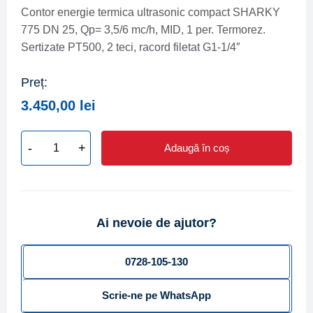
Contor energie termica ultrasonic compact SHARKY
775 DN 25, Qp= 3,5/6 mc/h, MID, 1 per. Termorez.
Sertizate PT500, 2 teci, racord filetat G1-1/4″
Preț:
3.450,00
lei
-
+
Adaugă în coș
Cantitate
Contor
energie
termica
Ai nevoie de ajutor?
ultrasonic
compact
SHARKY
0728-105-130
775
Scrie-ne pe WhatsApp
DN
25,