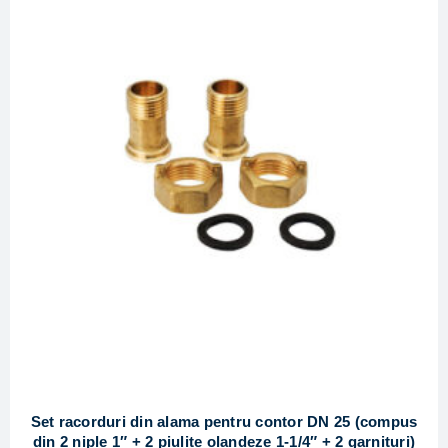
Set racorduri din alama pentru contor DN 25 (compus
din 2 niple 1″ + 2 piulite olandeze 1-1/4″ + 2 garnituri)