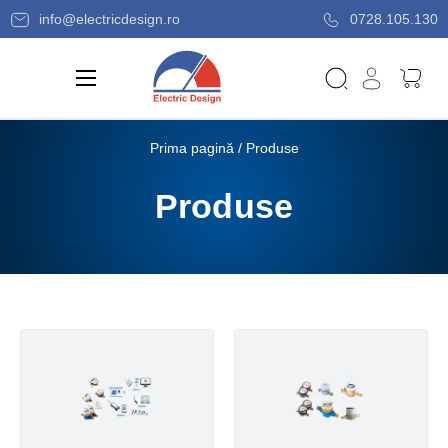
info@electricdesign.ro
0728.105.130
Prima pagină
/ Produse
Produse