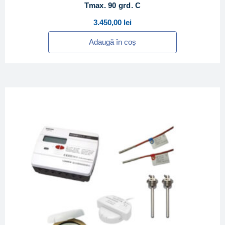
Tmax. 90 grd. C
3.450,00
lei
Adaugă în coș