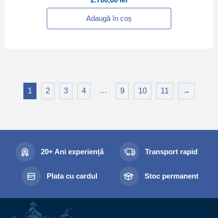
Adaugă în coș
…
1
2
3
4
9
10
11
→
20+ Ani experiență
Transport rapid
Plata cu cardul
Stoc permanent