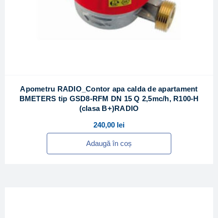
Apometru RADIO_Contor apa calda de apartament
BMETERS tip GSD8-RFM DN 15 Q 2,5mc/h, R100-H
(clasa B+)RADIO
240,00
lei
Adaugă în coș