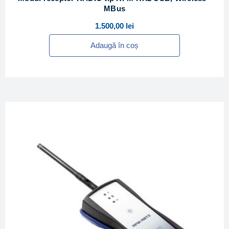
MBus
1.500,00
lei
Adaugă în coș