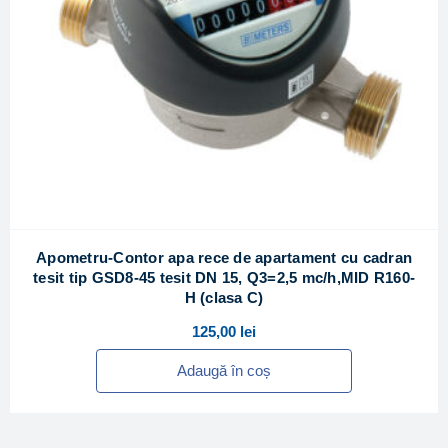
Apometru-Contor apa rece de apartament cu cadran
tesit tip GSD8-45 tesit DN 15, Q3=2,5 mc/h,MID R160-
H (clasa C)
125,00
lei
Adaugă în coș