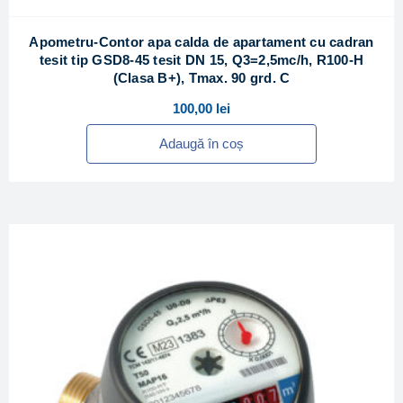
Apometru-Contor apa calda de apartament cu cadran
tesit tip GSD8-45 tesit DN 15, Q3=2,5mc/h, R100-H
(Clasa B+), Tmax. 90 grd. C
100,00
lei
Adaugă în coș