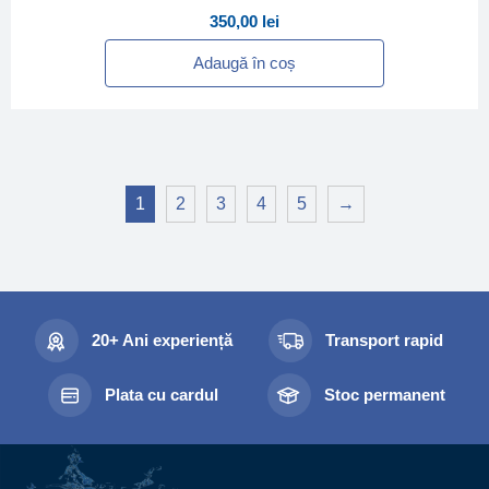
350,00
lei
Adaugă în coș
1
2
3
4
5
→
20+ Ani experiență
Transport rapid
Plata cu cardul
Stoc permanent