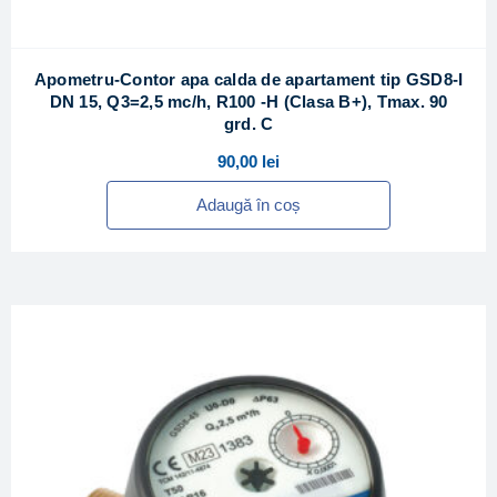
Apometru-Contor apa calda de apartament tip GSD8-I
DN 15, Q3=2,5 mc/h, R100 -H (Clasa B+), Tmax. 90
grd. C
90,00
lei
Adaugă în coș