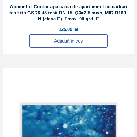
Apometru-Contor apa calda de apartament cu cadran
tesit tip GSD8-45 tesit DN 15, Q3=2,5 mc/h, MID R160-
H (clasa C), Tmax. 90 grd. C
125,00
lei
Adaugă în coș