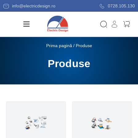
info@electricdesign.ro
0728.105.130
Prima pagină
/ Produse
Produse