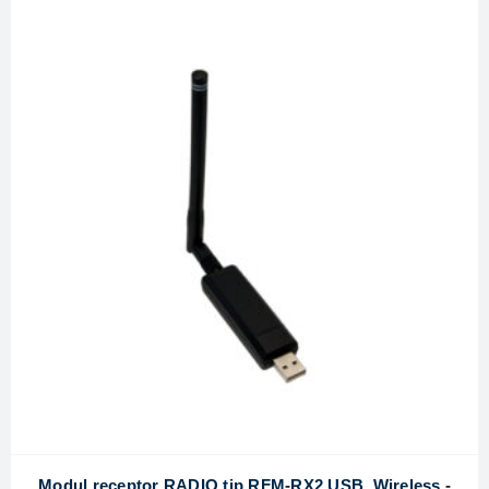
Modul receptor RADIO tip RFM-RX2 USB, Wireless -