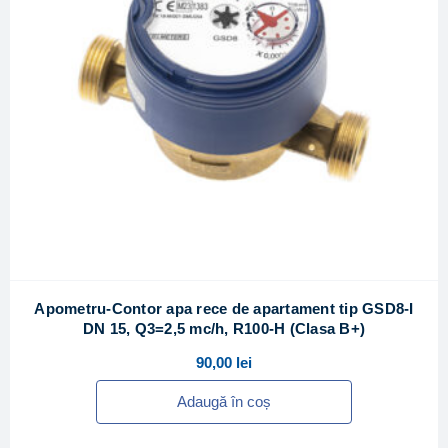
Apometru-Contor apa rece de apartament tip GSD8-I
DN 15, Q3=2,5 mc/h, R100-H (Clasa B+)
90,00
lei
Adaugă în coș