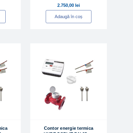
2.750,00
lei
Adaugă în coș
mica
Contor energie termica