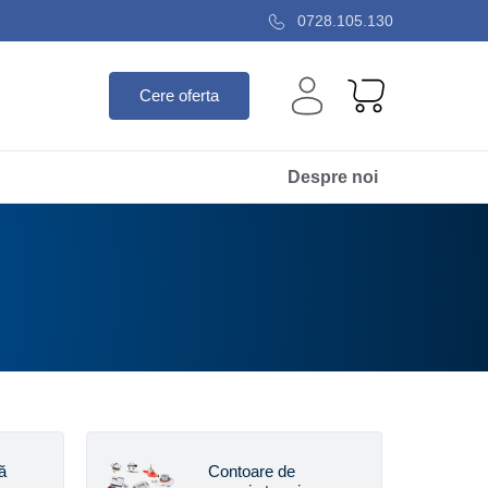
0728.105.130
Cere oferta
Despre noi
ă
Contoare de