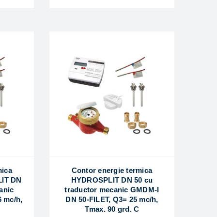
mica
Contor energie termica
IT DN
HYDROSPLIT DN 50 cu
anic
traductor mecanic GMDM-I
 mc/h,
DN 50-FILET, Q3= 25 mc/h,
Tmax. 90 grd. C