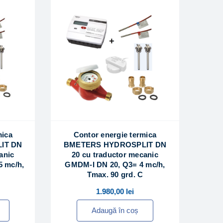
mica
Contor energie termica
IT DN
BMETERS HYDROSPLIT DN
anic
20 cu traductor mecanic
5 mc/h,
GMDM-I DN 20, Q3= 4 mc/h,
Tmax. 90 grd. C
1.980,00
lei
Adaugă în coș