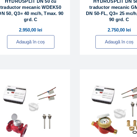
HYDROSPLIT DN 50 cu
HYDROSPLIT DN 50
traductor mecanic WDEK50
traductor mecanic G
DN 50, Q3= 40 mc/h, Tmax. 90
DN 50-FL, Q3= 25 mc/h
grd. C
90 grd. C
2.950,00
lei
2.750,00
lei
Adaugă în coș
Adaugă în coș