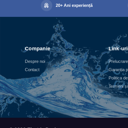
20+ Ani experiență
Companie
Link-uri
Despre noi
Prelucrare
Contact
Garanția p
Politica de
Termeni și 