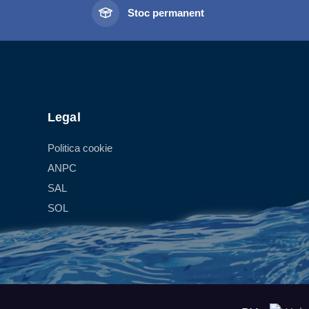
l
Stoc permanent
Legal
Politica cookie
ANPC
SAL
SOL