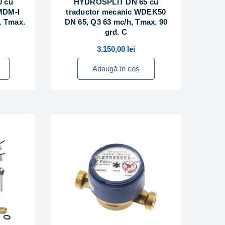
 cu
HYDROSPLIT DN 65 cu
MDM-I
traductor mecanic WDEK50
, Tmax.
DN 65, Q3 63 mc/h, Tmax. 90
grd. C
3.150,00
lei
Adaugă în coș