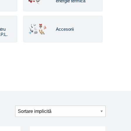
energie termica
tru
Accesorii
P.L.