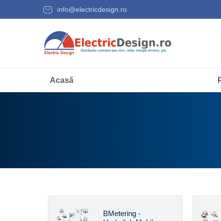
info@electricdesign.ro
Acasă
BMetering -