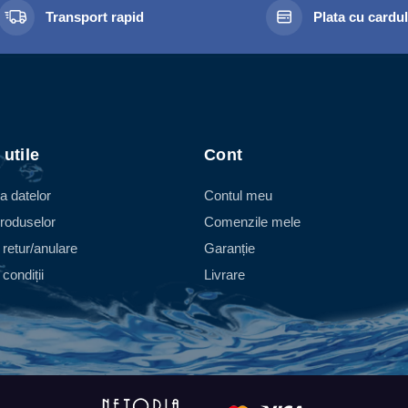
Transport rapid
Plata cu cardu
 utile
Cont
a datelor
Contul meu
roduselor
Comenzile mele
 retur/anulare
Garanție
condiții
Livrare