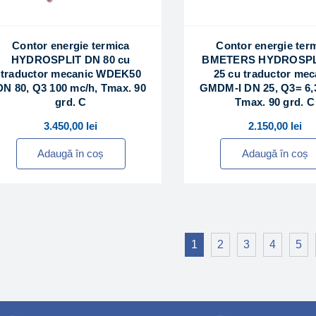
Contor energie termica
Contor energie ter
HYDROSPLIT DN 80 cu
BMETERS HYDROSPL
traductor mecanic WDEK50
25 cu traductor mec
DN 80, Q3 100 mc/h, Tmax. 90
GMDM-I DN 25, Q3= 6,
grd. C
Tmax. 90 grd. C
3.450,00
lei
2.150,00
lei
Adaugă în coș
Adaugă în coș
1
2
3
4
5