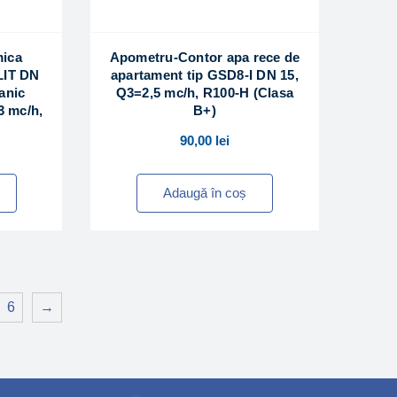
mica
Apometru-Contor apa rece de
IT DN
apartament tip GSD8-I DN 15,
anic
Q3=2,5 mc/h, R100-H (Clasa
3 mc/h,
B+)
90,00
lei
Adaugă în coș
6
→