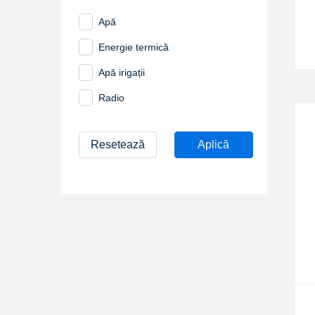
Apă
Energie termică
Apă irigații
Radio
Resetează
Aplică