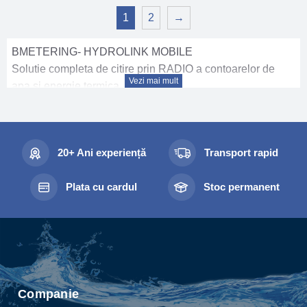
1
2
→
BMETERING- HYDROLINK MOBILE
Solutie completa de citire prin RADIO a contoarelor de
Vezi mai mult
apa si energie termica
în imobile, compus din contoare de apă rece monojet B-
METERS tip GSD8-RFM DN 15 R100-H ( clasa B+) și
GSD8-RFM DN 15 R160-H ( clasa C) echipate cu module
20+ Ani experiență
Transport rapid
RADIO COMPACTE pentru transmitere de date prin
sistem RADIO.
Plata cu cardul
Stoc permanent
AVANTAJE:
Permite programarea modulelor RADIO , sincronizarea
indexului, debitul maxim, intervalul de citire, interval de
urmarire pierderi apa, înregistrare consum apa în sens
invers, anulare alarme ;
Permite citirea simultana a contoarelor de apa din
Companie
apartamente;