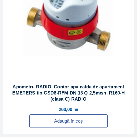
Apometru RADIO_Contor apa calda de apartament
BMETERS tip GSD8-RFM DN 15 Q 2,5mc/h, R160-H
(clasa C) RADIO
260,00
lei
Adaugă în coș