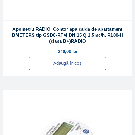
Apometru RADIO_Contor apa calda de apartament
BMETERS tip GSD8-RFM DN 15 Q 2,5mc/h, R100-H
(clasa B+)RADIO
240,00
lei
Adaugă în coș