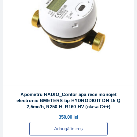
Apometru RADIO_Contor apa rece monojet
electronic BMETERS tip HYDRODIGIT DN 15 Q
2,5mc/h, R250-H, R160-HV (clasa C++)
350,00
lei
Adaugă în coș