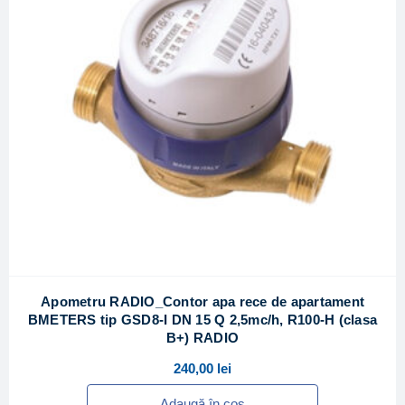
Apometru RADIO_Contor apa rece de apartament
BMETERS tip GSD8-I DN 15 Q 2,5mc/h, R100-H (clasa
B+) RADIO
240,00
lei
Adaugă în coș