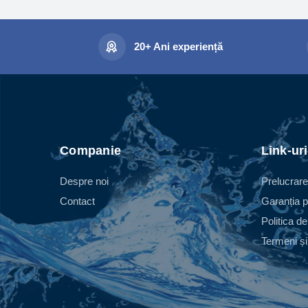
pro
tan
tra
20+ Ani experiență
rot
tur
- C
an
- C
o c
Companie
Link-uri
- C
Despre noi
Prelucrare
ace
Contact
Garanția p
> 
Politica de
Con
Termeni și 
dir
tur
tur
- C