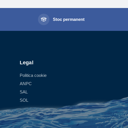
bil. Principiul de functionare consta? în incidenta
în interiorul corpului contorului. Rotatia turbinei
olumului de apa ce trece prin contor. Viteza de
l
Stoc permanent
rice variatie în relatia dintre caracteristicile
ontorului. Exista trei tipuri de contoare monojet:
 în apa si cu transmisie directa de la turbina la
undat în apa si cu rolele indexului protejate într-
mecanismului numarator.
Legal
de camera hidraulica printr-un perete etans. În
Politica cookie
prin intermediul unui cuplaj magnetic.
ANPC
SAL
el industrial. Principiul de functionare este de a
SOL
 numita distribuitor, în interiorul careia se afla o
i simetrice, care au functia de a mentine echilibrul
ub apa si cu transmisie directa de la turbina la