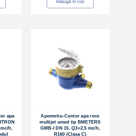
Adaugă în coș
or apa
Apometru-Contor apa rece
p ITRON
multijet umed tip BMETERS
 mc/h,
GMB-I DN 15, Q3=2,5 mc/h,
odul
R160 (Clasa C)