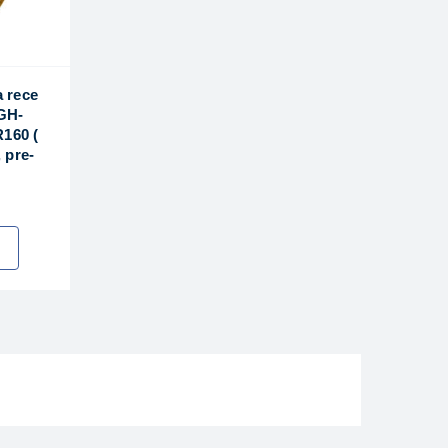
 rece
FGH-
160 (
 pre-
în apartamente. Design-ul simplu face ca acest