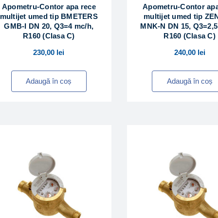
Apometru-Contor apa rece
Apometru-Contor apa
multijet umed tip BMETERS
multijet umed tip Z
GMB-I DN 20, Q3=4 mc/h,
MNK-N DN 15, Q3=2,5
R160 (Clasa C)
R160 (Clasa C)
230,00
lei
240,00
lei
Adaugă în coș
Adaugă în coș