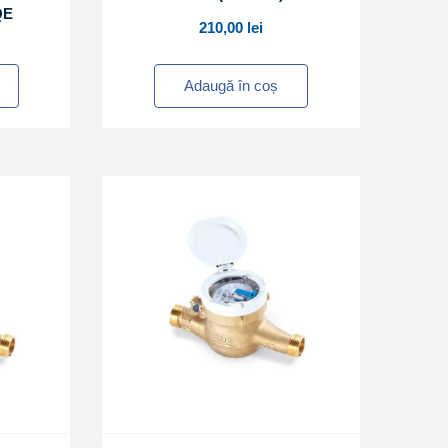
QE
210,00
lei
Adaugă în coș