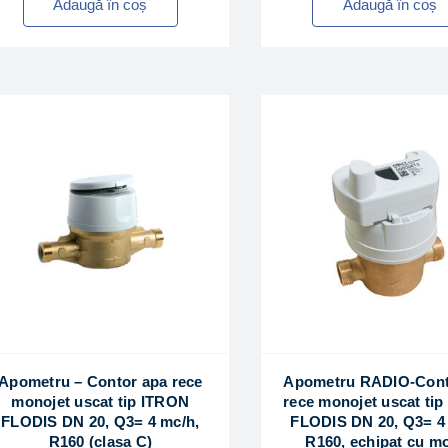
Adaugă în coș
Adaugă în coș
Apometru – Contor apa rece
Apometru RADIO-Cont
monojet uscat tip ITRON
rece monojet uscat ti
FLODIS DN 20, Q3= 4 mc/h,
FLODIS DN 20, Q3= 4
R160 (clasa C)
R160, echipat cu m