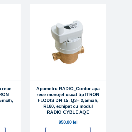
 rece
Apometru RADIO_Contor apa
TRON
rece monojet uscat tip ITRON
5mc/h,
FLODIS DN 15, Q3= 2,5mc/h,
R160, echipat cu modul
RADIO CYBLE AQE
950,00
lei