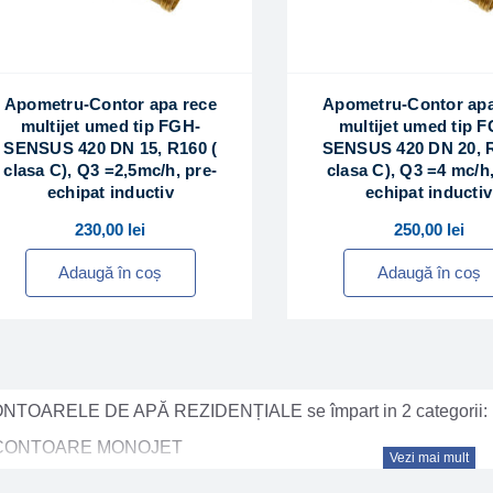
Apometru-Contor apa rece
Apometru-Contor apa
multijet umed tip FGH-
multijet umed tip 
SENSUS 420 DN 15, R160 (
SENSUS 420 DN 20, R
clasa C), Q3 =2,5mc/h, pre-
clasa C), Q3 =4 mc/h,
echipat inductiv
echipat inductiv
230,00
lei
250,00
lei
Adaugă în coș
Adaugă în coș
NTOARELE DE APĂ REZIDENȚIALE se împart in 2 categorii:
CONTOARE MONOJET
Vezi mai mult
torul monojet este în principal folosit ca un contor divizionar 