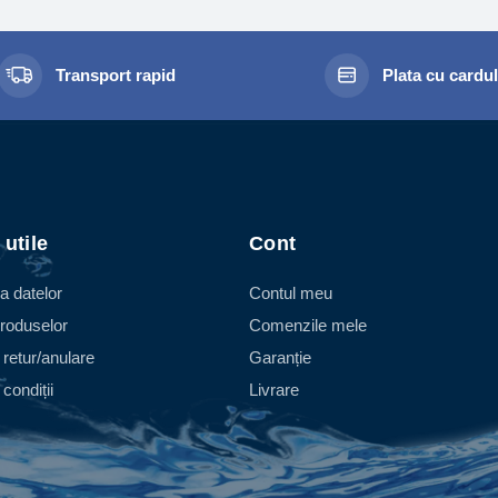
dus sa fie competitiv din punct de vedere al pretului si foarte fia
gentiala a unui jet de apa cu o turbina montata în pozitie radiala 
nsmite miscarea la mecanismul de citire, permitând masurarea v
Transport rapid
Plata cu cardu
atie a turbinei este proportionala cu debitul de apa la intrare, iar o
binei si debitul de apa implica o alterare a curbei de precizie a c
ontor cu cadran umed, cu mecanismul de citire scufundat complet
grenajul mecanismului numarator.
ontor cu cadran semi-uscat, cu mecanismul de citire complet scuf
apsula etansa. Transmisie directa de la turbina la angrenajul 
 utile
Cont
ontor cu cadran uscat, cu mecanismul de citire complet separat 
a datelor
Contul meu
st caz transmisia de la turbina la mecanismul de citire se face 
roduselor
Comenzile mele
CONTOARE MULTIJET
 retur/anulare
Garanție
torul multijet este utilizat atât în sectorul rezidential, cât si în c
condiții
Livrare
ija curgerea apei la intrare printr-o serie de orificii într-o capsula,
bina. Intrarea apei prin aceste orificii genereaza o serie de jetur
binei. Exista trei tipuri de contoare multijet:
ontor cu cadran umed: cu mecanism de citire scufundat complet s