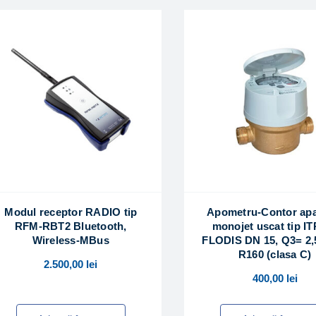
Modul receptor RADIO tip
Apometru-Contor apa
RFM-RBT2 Bluetooth,
monojet uscat tip I
Wireless-MBus
FLODIS DN 15, Q3= 2,
R160 (clasa C)
2.500,00
lei
400,00
lei