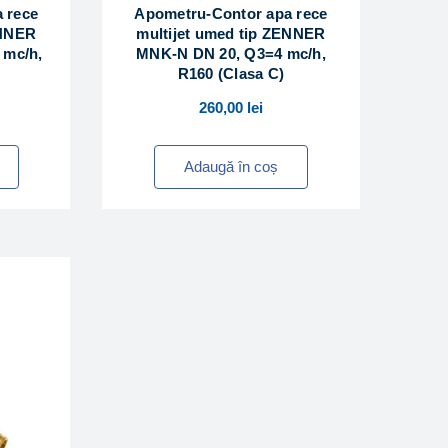
 rece
Apometru-Contor apa rece
ENNER
multijet umed tip ZENNER
 mc/h,
MNK-N DN 20, Q3=4 mc/h,
R160 (Clasa C)
260,00
lei
Adaugă în coș