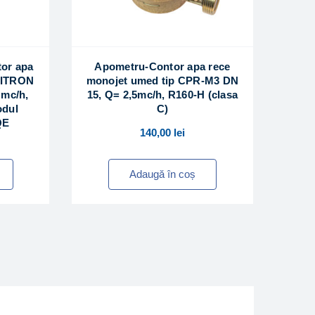
or apa
Apometru-Contor apa rece
p ITRON
monojet umed tip CPR-M3 DN
 mc/h,
15, Q= 2,5mc/h, R160-H (clasa
odul
C)
QE
140,00
lei
Adaugă în coș