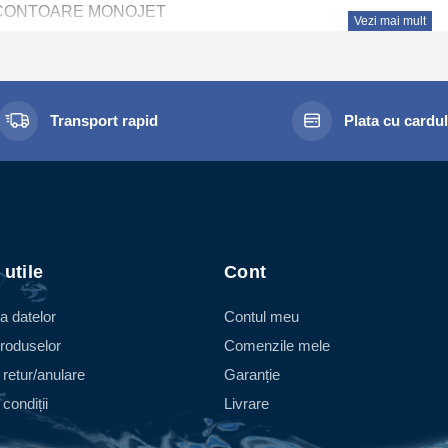
CONTOARE MONOJET
Vezi mai mult
torul monojet este în principal folosit ca un contor divizionar 
dus sa fie competitiv din punct de vedere al pretului si foarte fia
gentiala a unui jet de apa cu o turbina montata în pozitie radiala 
nsmite miscarea la mecanismul de citire, permitând masurarea v
Transport rapid
Plata cu cardu
atie a turbinei este proportionala cu debitul de apa la intrare, iar o
binei si debitul de apa implica o alterare a curbei de precizie a c
ontor cu cadran umed, cu mecanismul de citire scufundat complet
grenajul mecanismului numarator.
ontor cu cadran semi-uscat, cu mecanismul de citire complet scuf
apsula etansa. Transmisie directa de la turbina la angrenajul 
 utile
Cont
ontor cu cadran uscat, cu mecanismul de citire complet separat 
a datelor
Contul meu
st caz transmisia de la turbina la mecanismul de citire se face 
roduselor
Comenzile mele
CONTOARE MULTIJET
 retur/anulare
Garanție
torul multijet este utilizat atât în sectorul rezidential, cât si în c
condiții
Livrare
ija curgerea apei la intrare printr-o serie de orificii într-o capsula,
bina. Intrarea apei prin aceste orificii genereaza o serie de jetur