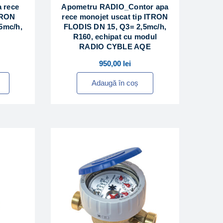
 rece
Apometru RADIO_Contor apa
TRON
rece monojet uscat tip ITRON
5mc/h,
FLODIS DN 15, Q3= 2,5mc/h,
R160, echipat cu modul
RADIO CYBLE AQE
950,00
lei
Adaugă în coș