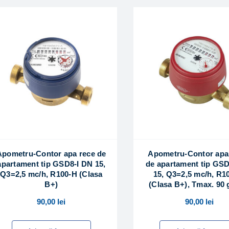
Apometru-Contor apa rece de
Apometru-Contor apa
apartament tip GSD8-I DN 15,
de apartament tip GSD
Q3=2,5 mc/h, R100-H (Clasa
15, Q3=2,5 mc/h, R1
B+)
(Clasa B+), Tmax. 90 
90,00
lei
90,00
lei