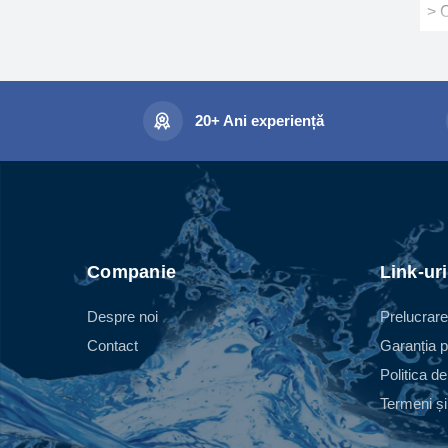
> 
Con
pro
tan
tra
20+ Ani experiență
rot
tur
- C
an
- C
o c
Companie
Link-uri
- C
Despre noi
Prelucrare
ace
Contact
Garanția p
> 
Politica de
Con
Termeni și 
dir
tur