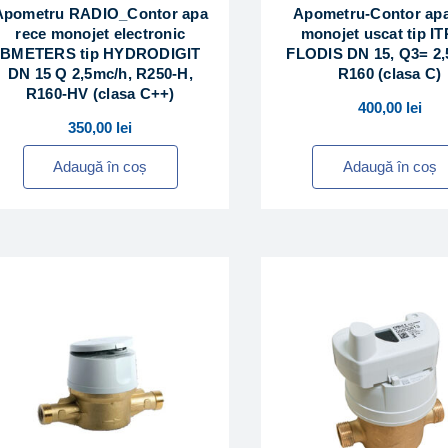
Apometru RADIO_Contor apa
Apometru-Contor apa
rece monojet electronic
monojet uscat tip I
BMETERS tip HYDRODIGIT
FLODIS DN 15, Q3= 2,
DN 15 Q 2,5mc/h, R250-H,
R160 (clasa C)
R160-HV (clasa C++)
400,00
lei
350,00
lei
Adaugă în coș
Adaugă în coș