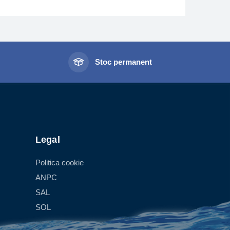
în apartamente. Design-ul simplu face ca acest
bil. Principiul de functionare consta? în incidenta
în interiorul corpului contorului. Rotatia turbinei
olumului de apa ce trece prin contor. Viteza de
l
Stoc permanent
rice variatie în relatia dintre caracteristicile
ontorului. Exista trei tipuri de contoare monojet:
 în apa si cu transmisie directa de la turbina la
undat în apa si cu rolele indexului protejate într-
mecanismului numarator.
Legal
de camera hidraulica printr-un perete etans. În
Politica cookie
prin intermediul unui cuplaj magnetic.
ANPC
SAL
el industrial. Principiul de functionare este de a
SOL
 numita distribuitor, în interiorul careia se afla o
i simetrice, care au functia de a mentine echilibrul