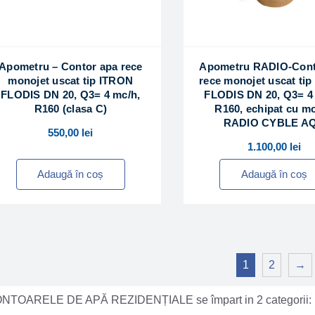
Apometru – Contor apa rece
Apometru RADIO-Cont
monojet uscat tip ITRON
rece monojet uscat ti
FLODIS DN 20, Q3= 4 mc/h,
FLODIS DN 20, Q3= 4
R160 (clasa C)
R160, echipat cu m
RADIO CYBLE A
550,00
lei
1.100,00
lei
Adaugă în coș
Adaugă în coș
1
2
→
NTOARELE DE APĂ REZIDENȚIALE se împart in 2 categorii: