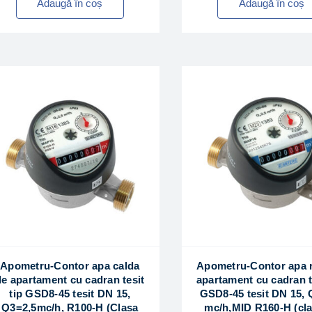
Adaugă în coș
Adaugă în coș
Apometru-Contor apa calda
Apometru-Contor apa 
de apartament cu cadran tesit
apartament cu cadran te
tip GSD8-45 tesit DN 15,
GSD8-45 tesit DN 15, 
Q3=2,5mc/h, R100-H (Clasa
mc/h,MID R160-H (cla