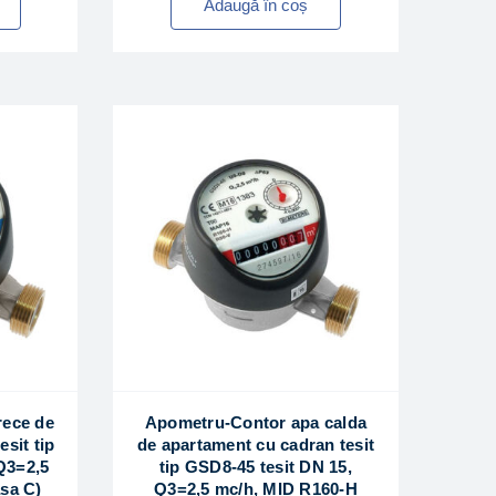
Adaugă în coș
rece de
Apometru-Contor apa calda
sit tip
de apartament cu cadran tesit
Q3=2,5
tip GSD8-45 tesit DN 15,
sa C)
Q3=2,5 mc/h, MID R160-H