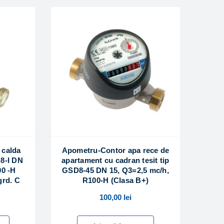
 calda
Apometru-Contor apa rece de
8-I DN
apartament cu cadran tesit tip
00 -H
GSD8-45 DN 15, Q3=2,5 mc/h,
grd. C
R100-H (Clasa B+)
100,00
lei