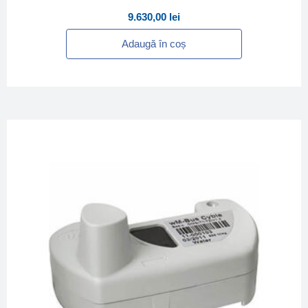
9.630,00
lei
Adaugă în coș