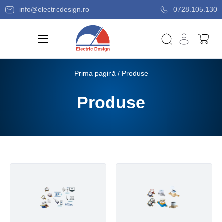
info@electricdesign.ro
0728.105.130
Prima pagină
/ Produse
Produse