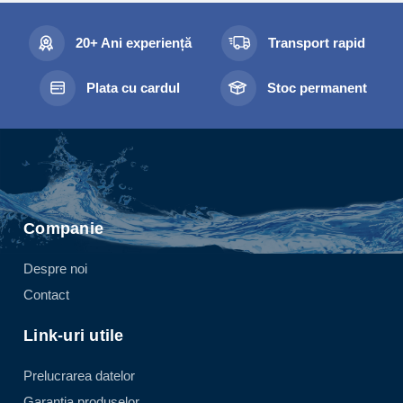
20+ Ani experiență
Transport rapid
Plata cu cardul
Stoc permanent
Companie
Despre noi
Contact
Link-uri utile
Prelucrarea datelor
Garanția produselor