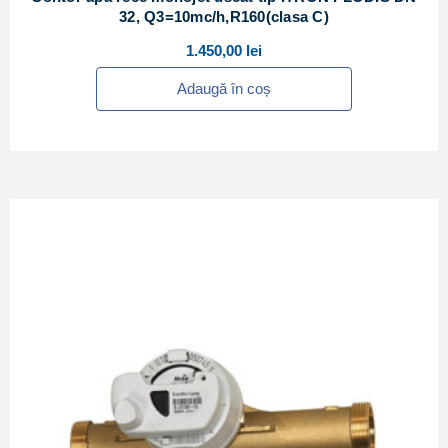
32, Q3=10mc/h,R160(clasa C)
1.450,00
lei
Adaugă în coș