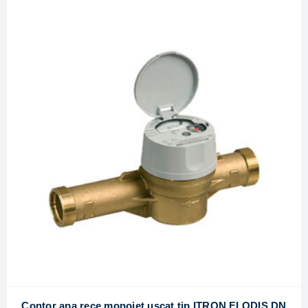
Contor apa rece monojet uscat tip ITRON FLODIS DN