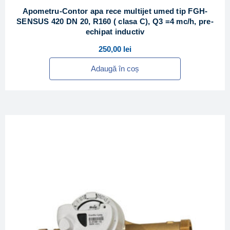
Apometru-Contor apa rece multijet umed tip FGH-
SENSUS 420 DN 20, R160 ( clasa C), Q3 =4 mc/h, pre-
echipat inductiv
250,00
lei
Adaugă în coș